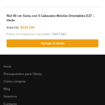
Riel 80 cm Siena con 5 Cabezales Móviles Orientables E27 –
Verde
$
130.100
$
144.732
$
107.521
Precio sin impuestos nacionales:
Agregar al carrito
Inicio
Presupuestos para Obras
Cómo comprar
Blog
Nosotros
Contacto