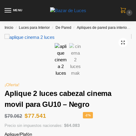
MENU
0
Inicio
Luces para Interior
De Pared
Apliques de pared para interiores
/
/
/
¡Oferta!
Aplique 2 luces cabezal cinema
movil para GU10 – Negro
$
77.541
$
79.062
-2%
$
64.083
Precio sin impuestos nacionales:
Aplique/Plafón