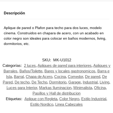
Descripción
Aplique de pared o Plafon para techo para dos luces, modelo
cinema. Construidos en chapara de acero, con un acabado en
color negro son ideales para colocar en baños modernos, living,
dormitorios, etc.
SKU:
MK-U1012
Categorías:
2 luces
,
Apliques de pared para interiores
,
Apliques y
Barrales
,
Baños/Toilette
,
Bares y locales gastronomicos
,
Barra e
Isla
,
Barral
,
Chapa de Acero
,
Cocina
,
Comedor
,
De pared
,
De
Pared
,
De techo
,
De Techo
,
Dormitorio
,
Garage
,
Industrial
,
Living
,
Luces para Interior
,
Markas Iluminacion
,
Minimalista
,
Oficina
,
Pasillos y Hall de distribucion
Etiquetas:
Aplique con Regleta
,
Color Negro
,
Estilo Industrial
,
Estilo Nordico
,
Linea Cabezales