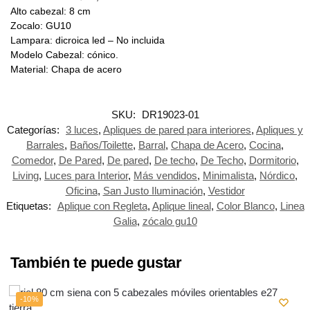
Alto cabezal: 8 cm
Zocalo: GU10
Lampara: dicroica led – No incluida
Modelo Cabezal: cónico.
Material: Chapa de acero
SKU:
DR19023-01
Categorías:
3 luces
,
Apliques de pared para interiores
,
Apliques y
Barrales
,
Baños/Toilette
,
Barral
,
Chapa de Acero
,
Cocina
,
Comedor
,
De Pared
,
De pared
,
De techo
,
De Techo
,
Dormitorio
,
Living
,
Luces para Interior
,
Más vendidos
,
Minimalista
,
Nórdico
,
Oficina
,
San Justo Iluminación
,
Vestidor
Etiquetas:
Aplique con Regleta
,
Aplique lineal
,
Color Blanco
,
Linea
Galia
,
zócalo gu10
También te puede gustar
-10%