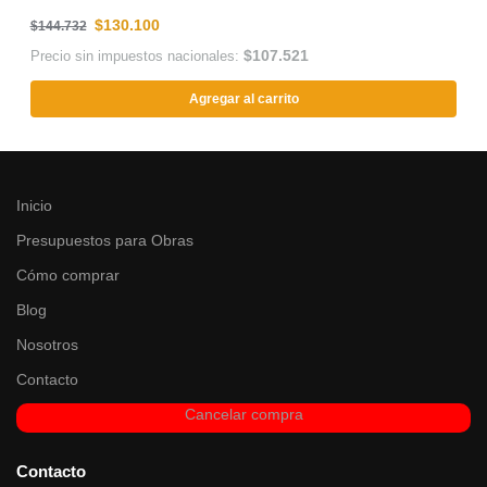
$
130.100
$
144.732
$
107.521
Precio sin impuestos nacionales:
Agregar al carrito
Inicio
Presupuestos para Obras
Cómo comprar
Blog
Nosotros
Contacto
Cancelar compra
Contacto