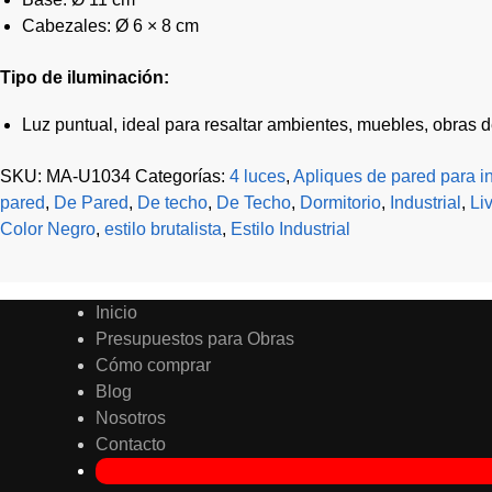
Cabezales: Ø 6 × 8 cm
Tipo de iluminación:
Luz puntual, ideal para resaltar ambientes, muebles, obras d
SKU:
MA-U1034
Categorías:
4 luces
,
Apliques de pared para in
pared
,
De Pared
,
De techo
,
De Techo
,
Dormitorio
,
Industrial
,
Li
Color Negro
,
estilo brutalista
,
Estilo Industrial
Inicio
Presupuestos para Obras
Cómo comprar
Blog
Nosotros
Contacto