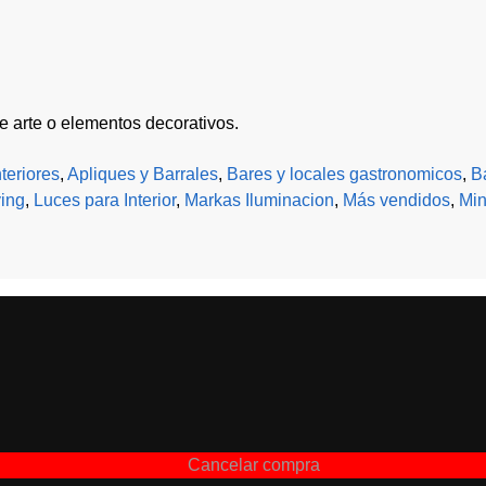
e arte o elementos decorativos.
teriores
,
Apliques y Barrales
,
Bares y locales gastronomicos
,
Ba
ving
,
Luces para Interior
,
Markas Iluminacion
,
Más vendidos
,
Min
Cancelar compra