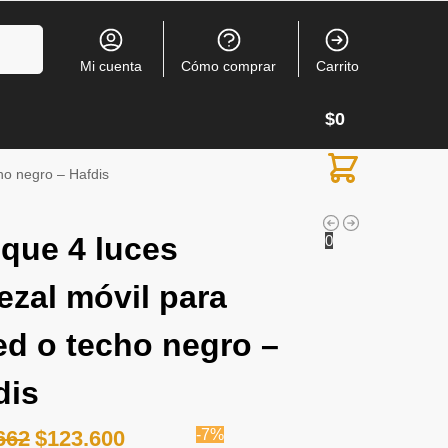
Buscar
Mi cuenta
Cómo comprar
Carrito
$
0
ho negro – Hafdis
ique 4 luces
0
ezal móvil para
ed o techo negro –
dis
662
$
123.600
-7%