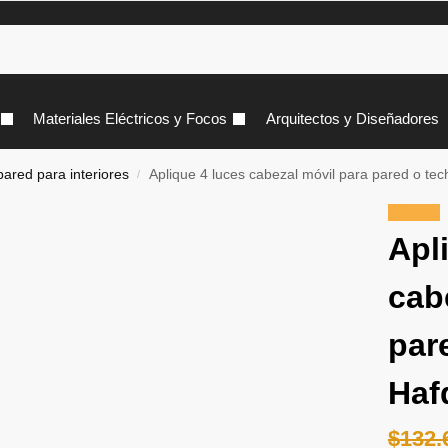
Materiales Eléctricos y Focos
Arquitectos y Diseñadores
pared para interiores
Aplique 4 luces cabezal móvil para pared o tec
/
¡Oferta!
Apl
cab
par
Haf
$
132.