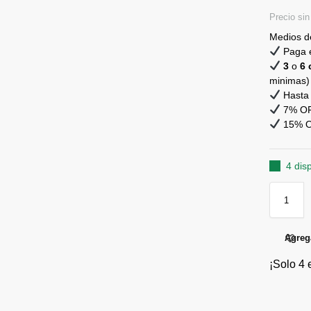
Precio si
Medios d
Paga e
3
o
6 
minimas)
Hasta 
7% OFF
15% OF
4 dis
Agrega
¡Solo 4 