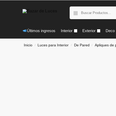
Últimos ingresos
Interior
Exterior
Deco
Inicio
Luces para Interior
De Pared
Apliques de 
/
/
/