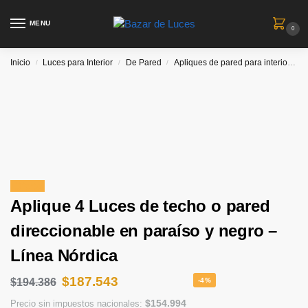
MENU
0
Inicio
Luces para Interior
De Pared
Apliques de pared para interiores
/
/
/
¡Oferta!
Aplique 4 Luces de techo o pared
direccionable en paraíso y negro –
Línea Nórdica
$
187.543
$
194.386
-4%
$
154.994
Precio sin impuestos nacionales: