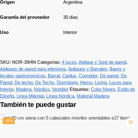
Origen
Argentina
Garantía del proveedor
30 días
Uso
Interior
SKU:
NOR-39/4N
Categorías:
4 luces
,
Aplique y Spot de pared
,
Apliques de pared para interiores
,
Apliques y Barrales
,
Bares y
locales gastronomicos
,
Barral
,
Carilux
,
Comedor
,
De pared
,
De
Pared
,
De techo
,
De Techo
,
Dormitorio
,
Hierro
,
Living
,
Luces para
Interior
,
Madera
,
Nórdico
,
Vestidor
Etiquetas:
Color Negro
,
Estilo de
Diseño
,
Linea Milenial
,
Línea Nórdica
,
Material Madera
También te puede gustar
-10%