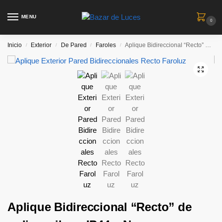
MENU
0
Inicio
Exterior
De Pared
Faroles
Aplique Bidireccional “Recto” de polipropileno IP44 – Negro
/
/
/
/
Aplique Bidireccional “Recto” de