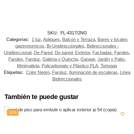
SKU:
FL-4317/2NG
Categorías:
1 luz
,
Apliques
,
Balcon y Terraza
,
Bares y locales
gastronomicos
,
Bi-Unidireccionales
,
Bidireccionales -
Unidireccional
,
De Pared
,
De pared
,
Exterior
,
Fachadas
,
Faroles
,
Faroles
,
Faroluz
,
Galería y Quincho
,
Garage
,
Jardín y Patio
,
Minimalista
,
Policarbonato y Plástico PLA
,
Tortugas
Etiquetas:
Color Negro
,
Faroluz
,
Iluminación de escaleras
,
Linea
Bidireccionales
También te puede gustar
-21%