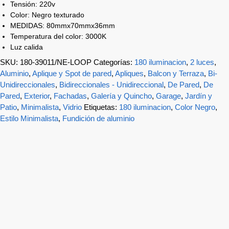
Tensión: 220v
Color: Negro texturado
MEDIDAS: 80mmx70mmx36mm
Temperatura del color: 3000K
Luz calida
SKU:
180-39011/NE-LOOP
Categorías:
180 iluminacion
,
2 luces
,
Aluminio
,
Aplique y Spot de pared
,
Apliques
,
Balcon y Terraza
,
Bi-
Unidireccionales
,
Bidireccionales - Unidireccional
,
De Pared
,
De
Pared
,
Exterior
,
Fachadas
,
Galería y Quincho
,
Garage
,
Jardín y
Patio
,
Minimalista
,
Vidrio
Etiquetas:
180 iluminacion
,
Color Negro
,
Estilo Minimalista
,
Fundición de aluminio
-21%
Spot de piso o pared con jabalina gu10 “Nala Negro”
$
27.900
$
22.000
$
18.182
Precio sin impuestos nacionales: