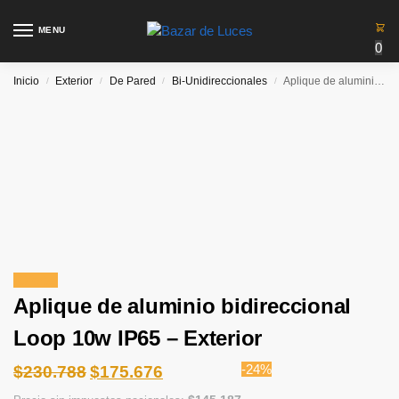
MENU
0
Inicio
Exterior
De Pared
Bi-Unidireccionales
Aplique de aluminio bidireccional Loop 10w IP65 – Exterior
/
/
/
/
¡Oferta!
Aplique de aluminio bidireccional
Loop 10w IP65 – Exterior
-24%
$
230.788
$
175.676