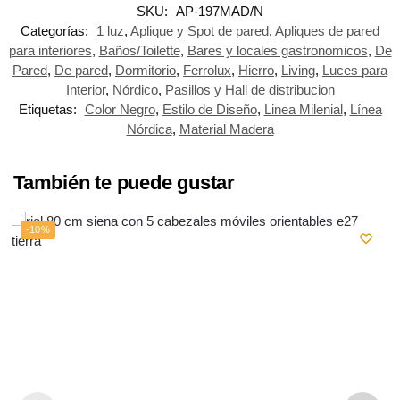
SKU:
AP-197MAD/N
Categorías:
1 luz
,
Aplique y Spot de pared
,
Apliques de pared
para interiores
,
Baños/Toilette
,
Bares y locales gastronomicos
,
De
Pared
,
De pared
,
Dormitorio
,
Ferrolux
,
Hierro
,
Living
,
Luces para
Interior
,
Nórdico
,
Pasillos y Hall de distribucion
Etiquetas:
Color Negro
,
Estilo de Diseño
,
Linea Milenial
,
Línea
Nórdica
,
Material Madera
También te puede gustar
-10%