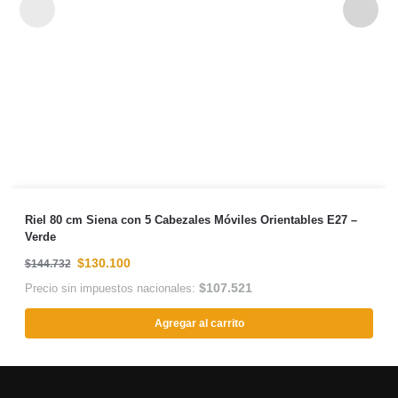
Riel 80 cm Siena con 5 Cabezales Móviles Orientables E27 –
Verde
$
130.100
$
144.732
$
107.521
Precio sin impuestos nacionales:
Agregar al carrito