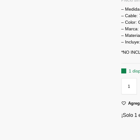
Precio si
– Medida
– Cable: 
– Color:
– Marca: 
– Materi
– Incluye
*NO INC
1 dis
Agrega
¡Solo 1 