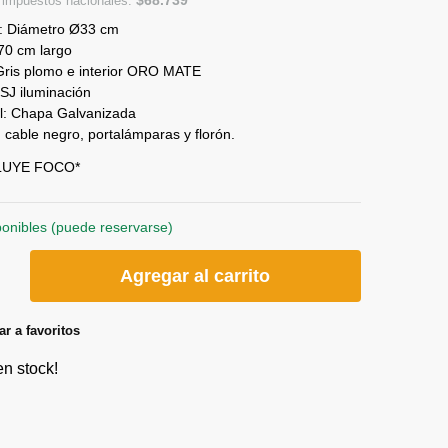
n impuestos nacionales:
: Diámetro Ø33 cm
70 cm largo
 Gris plomo e interior ORO MATE
SJ iluminación
al: Chapa Galvanizada
: cable negro, portalámparas y florón.
LUYE FOCO*
ponibles (puede reservarse)
Agregar al carrito
r a favoritos
en stock!