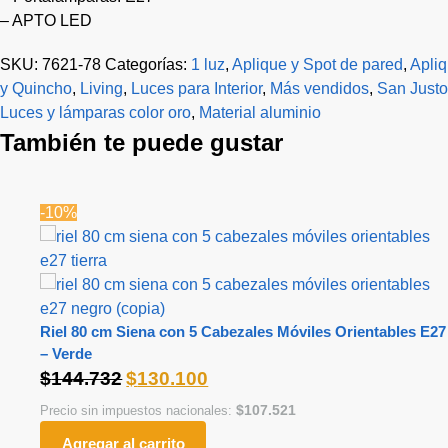
– APTO LED
SKU:
7621-78
Categorías:
1 luz
,
Aplique y Spot de pared
,
Apliq
y Quincho
,
Living
,
Luces para Interior
,
Más vendidos
,
San Justo
Luces y lámparas color oro
,
Material aluminio
También te puede gustar
-10%
Riel 80 cm Siena con 5 Cabezales Móviles Orientables E27
– Verde
$
144.732
$
130.100
$
107.521
Precio sin impuestos nacionales:
Agregar al carrito