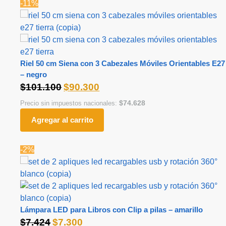
-11%
Riel 50 cm Siena con 3 Cabezales Móviles Orientables E27
– negro
$
101.100
$
90.300
$
74.628
Precio sin impuestos nacionales:
Agregar al carrito
-2%
Lámpara LED para Libros con Clip a pilas – amarillo
$
7.424
$
7.300