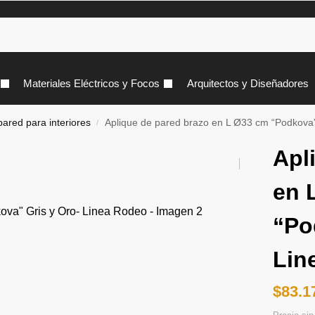
Materiales Eléctricos y Focos
Arquitectos y Diseñadores
pared para interiores
Aplique de pared brazo en L Ø33 cm “Podkova”
/
Apl
en 
“Po
Lin
$
83.1