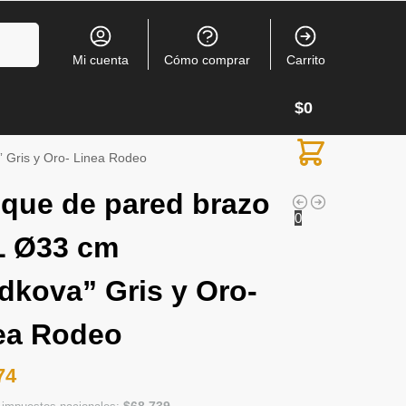
Buscar
Mi cuenta
Cómo comprar
Carrito
$
0
 Gris y Oro- Linea Rodeo
ique de pared brazo
0
L Ø33 cm
dkova” Gris y Oro-
ea Rodeo
74
$
68.739