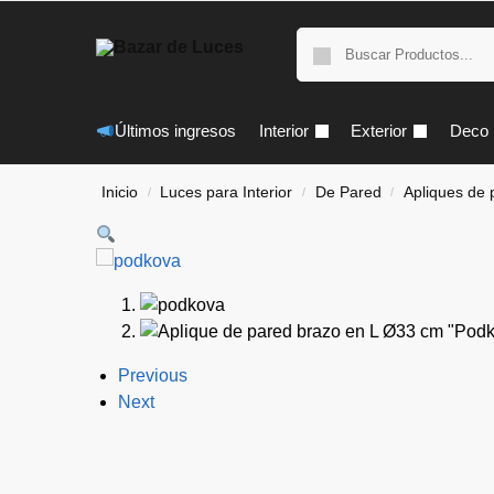
Últimos ingresos
Interior
Exterior
Deco
Inicio
Luces para Interior
De Pared
Apliques de 
/
/
/
Previous
Next