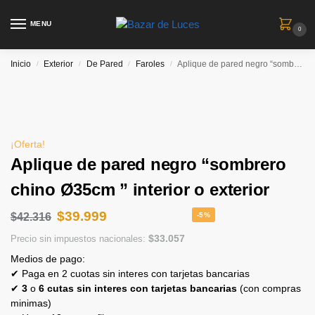
MENU
0
Inicio
Exterior
De Pared
Faroles
Aplique de pared negro “sombrero chino Ø35cm ” interior o exterior
/
/
/
/
¡Oferta!
Aplique de pared negro “sombrero
chino Ø35cm ” interior o exterior
$
39.999
$
42.316
-5%
$
33.057
Precio sin impuestos nacionales:
Medios de pago:
✔ Paga en 2 cuotas sin interes con tarjetas bancarias
✔
3
o
6 cutas sin interes con tarjetas bancarias
(con compras
minimas)