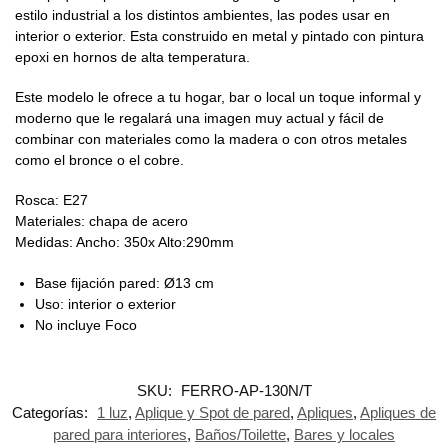
estilo industrial a los distintos ambientes, las podes usar en
interior o exterior. Esta construido en metal y pintado con pintura
epoxi en hornos de alta temperatura.
Este modelo le ofrece a tu hogar, bar o local un toque informal y
moderno que le regalará una imagen muy actual y fácil de
combinar con materiales como la madera o con otros metales
como el bronce o el cobre.
Rosca: E27
Materiales: chapa de acero
Medidas: Ancho: 350x Alto:290mm
Base fijación pared: Ø13 cm
Uso: interior o exterior
No incluye Foco
SKU:
FERRO-AP-130N/T
Categorías:
1 luz
,
Aplique y Spot de pared
,
Apliques
,
Apliques de
pared para interiores
,
Baños/Toilette
,
Bares y locales