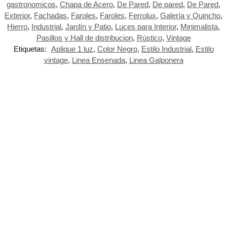
gastronomicos
,
Chapa de Acero
,
De Pared
,
De pared
,
De Pared
,
Exterior
,
Fachadas
,
Faroles
,
Faroles
,
Ferrolux
,
Galería y Quincho
,
Hierro
,
Industrial
,
Jardín y Patio
,
Luces para Interior
,
Minimalista
,
Pasillos y Hall de distribucion
,
Rústico
,
Vintage
Etiquetas:
Aplique 1 luz
,
Color Negro
,
Estilo Industrial
,
Estilo
vintage
,
Linea Ensenada
,
Linea Galponera
-21%
-18%
-18%
-10%
Spot de
piso o
Aplique
Aplique
Aplique
pared con
Unidireccional
Unidireccional
Redondo
jabalina
“Denver”
“Denver”
“Cygnus ”
gu10 “Nala
gu10 IP44 –
gu10 IP44 –
Exterior
Negro”
Negro
gris