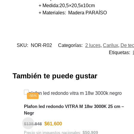
+ Medida:20,5×20,5x10cm
+ Materiales: Madera PARAÍSO
SKU:
NOR-R02
Categorías:
2 luces
,
Carilux
,
De te
Etiquetas:
También te puede gustar
-56%
Plafon led redondo VITRA M 18w 3000K 25 cm –
Negr
$
61.600
$
138.848
$
50.909
Precio sin impuestos nacionales: