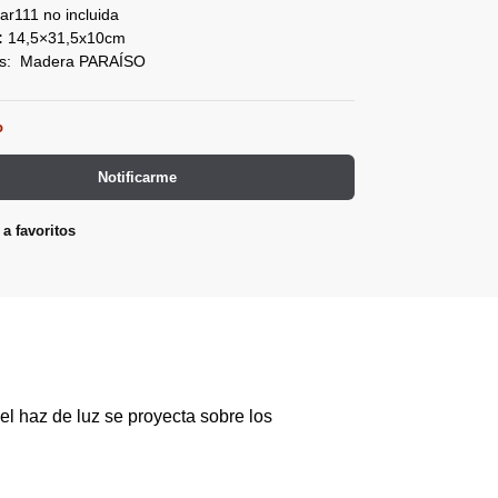
ar111 no incluida
:
14,5×31,5x10cm
les: Madera PARAÍSO
o
Notificarme
a favoritos
el haz de luz se proyecta sobre los