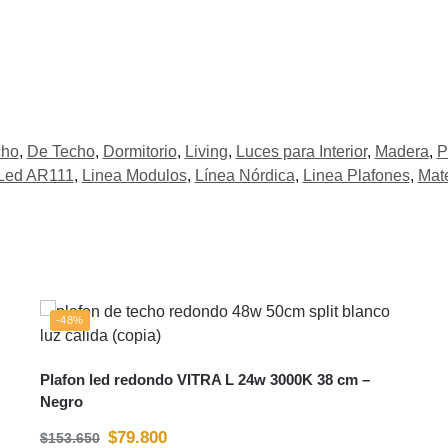
cho
,
De Techo
,
Dormitorio
,
Living
,
Luces para Interior
,
Madera
,
P
Led AR111
,
Linea Modulos
,
Línea Nórdica
,
Linea Plafones
,
Mat
-48%
Plafon led redondo VITRA L 24w 3000K 38 cm –
Negro
$
79.800
$
153.650