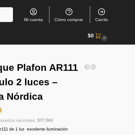
Buscar
Mi cuenta
Cómo comprar
Carrito
$
0
0
que Plafon AR111
lo 2 luces –
a Nórdica
8
$
77.560
impuestos nacionales:
r111 de 1 luz excelente iluminación