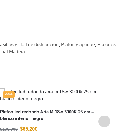
asillos y Hall de distribucion
,
Plafon y aplique
,
Plafones
erial Madera
-50%
-48
Plafon led redondo Aria M 18w 3000K 25 cm –
Plafo
blanco interior negro
inter
$
65.200
$
130.000
$
160.