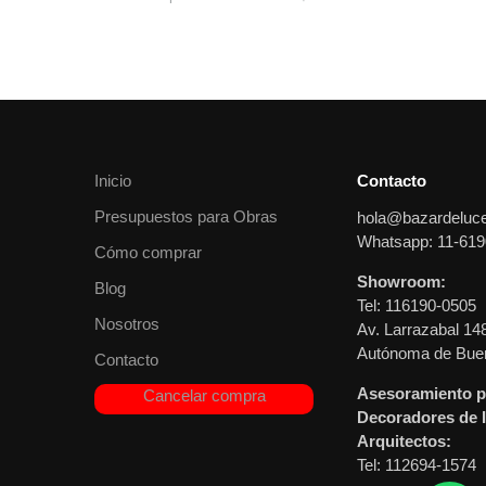
Inicio
Contacto
Presupuestos para Obras
hola@bazardeluc
Whatsapp: 11-619
Cómo comprar
Showroom:
Blog
Tel: 116190-0505
Nosotros
Av. Larrazabal 14
Autónoma de Buen
Contacto
Asesoramiento p
Cancelar compra
Decoradores de I
Arquitectos:
Tel: 112694-1574