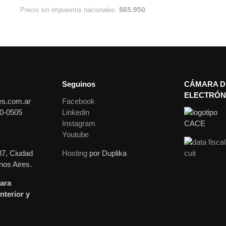
$
65.950
Precio sin impuestos nacionales:
Seguinos
CÁMARA D
ELECTRÓN
es.com.ar
Facebook
0-0505
Linkedin
Instagram
Youtube
87, Ciudad
Hosting
por Duplika
os Aires.
ara
nterior y