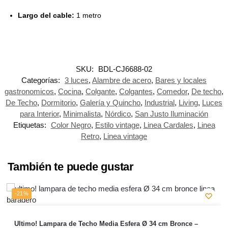
Largo del cable:
1 metro
SKU:
BDL-CJ6688-02
Categorías:
3 luces
,
Alambre de acero
,
Bares y locales
gastronomicos
,
Cocina
,
Colgante
,
Colgantes
,
Comedor
,
De techo
,
De Techo
,
Dormitorio
,
Galería y Quincho
,
Industrial
,
Living
,
Luces
para Interior
,
Minimalista
,
Nórdico
,
San Justo Iluminación
Etiquetas:
Color Negro
,
Estilo vintage
,
Linea Cardales
,
Linea
Retro
,
Linea vintage
También te puede gustar
-21%
Ultimo! Lampara de Techo Media Esfera Ø 34 cm Bronce –