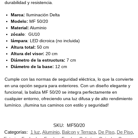
durabilidad y resistencia.
Marca:
Iluminación Delta
Modelo:
MF 50/20
Material:
Aluminio
zócalo
: GU10
lámpara
: LED dicroica (no incluida)
Altura total:
50 cm
Altura del visor:
20 cm
Diámetro de la estructura:
7 cm
Diámetro de la base:
12 cm
Cumple con las normas de seguridad eléctrica, lo que la convierte
en una opción segura para exteriores. Con un diseño elegante y
funcional, la baliza MF 50/20 se integra perfectamente en
cualquier entorno, ofreciendo una luz difusa y de alto rendimiento
lumínico. ¡Ilumina tus caminos con estilo y seguridad!
SKU:
MF50/20
Categorías:
1 luz
,
Aluminio
,
Balcon y Terraza
,
De Piso
,
De Piso
,