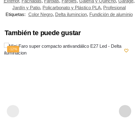
Exterior
,
Fachadas
,
Farolas
,
Faroles
,
Galería y Quincho
,
Garage
,
Jardín y Patio
,
Policarbonato y Plástico PLA
,
Profesional
Etiquetas:
Color Negro
,
Delta ilumincion
,
Fundición de aluminio
También te puede gustar
-12%