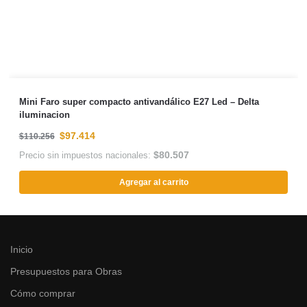
Mini Faro super compacto antivandálico E27 Led – Delta
iluminacion
$
97.414
$
110.256
$
80.507
Precio sin impuestos nacionales:
Agregar al carrito
Inicio
Presupuestos para Obras
Cómo comprar