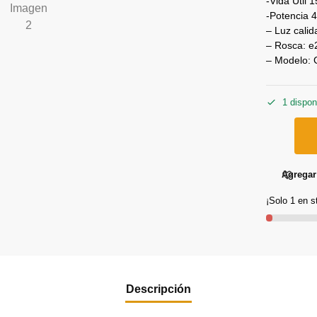
-Vida Util 
-Potencia 
– Luz cali
– Rosca: e
– Modelo:
1 dispon
Agregar 
¡Solo 1 en s
Descripción