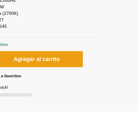
15,000Hs.
4W
da (2700K)
27
 G45
ibles
Agregar al carrito
a favoritos
tock!