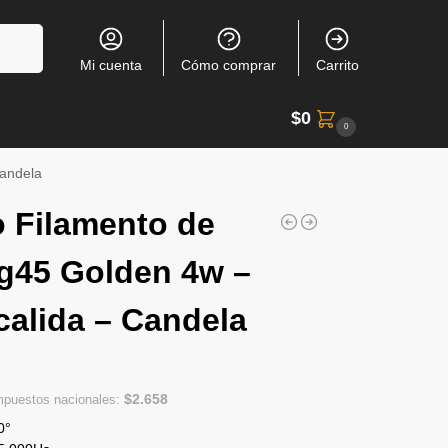
Buscar
Mi cuenta
Cómo comprar
Carrito
$
0
0
Candela
 Filamento de
g45 Golden 4w –
calida – Candela
$
2.658
impuestos nacionales:
0°