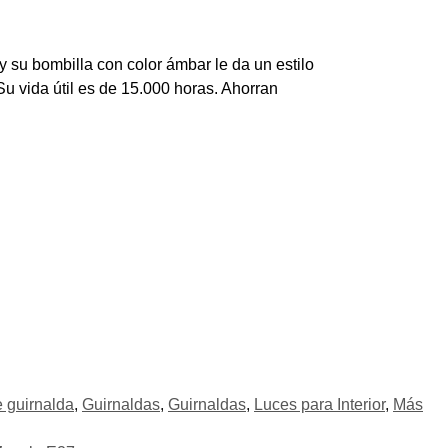
 su bombilla con color ámbar le da un estilo
u vida útil es de 15.000 horas. Ahorran
 guirnalda
,
Guirnaldas
,
Guirnaldas
,
Luces para Interior
,
Más