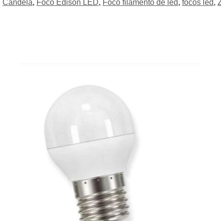
Candela
,
Foco Edison LED
,
Foco filamento de led
,
focos led
,