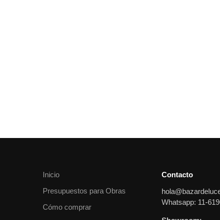
Inicio
Contacto
Presupuestos para Obras
hola@bazardeluc
Whatsapp: 11-619
Cómo comprar