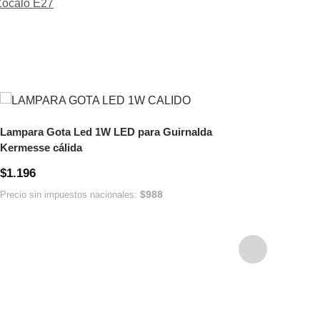
Zocalo E27
Lampara Gota Led 1W LED para Guirnalda
Kermesse cálida
Lampa
Guirn
$
1.196
$
1.0
$
988
Precio sin impuestos nacionales: