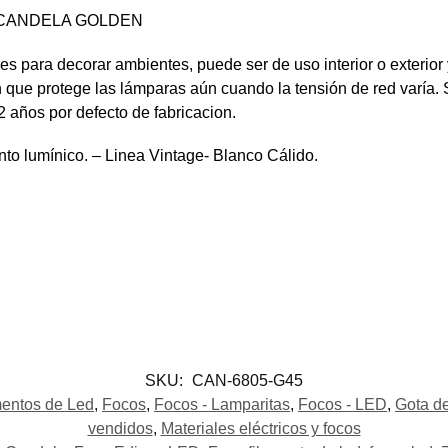
 CANDELA GOLDEN
 para decorar ambientes, puede ser de uso interior o exterior y
 que protege las lámparas aún cuando la tensión de red varía. S
2 años por defecto de fabricacion.
to lumínico. – Linea Vintage- Blanco Cálido.
SKU:
CAN-6805-G45
mentos de Led
,
Focos
,
Focos - Lamparitas
,
Focos - LED
,
Gota de
vendidos
,
Materiales eléctricos y focos