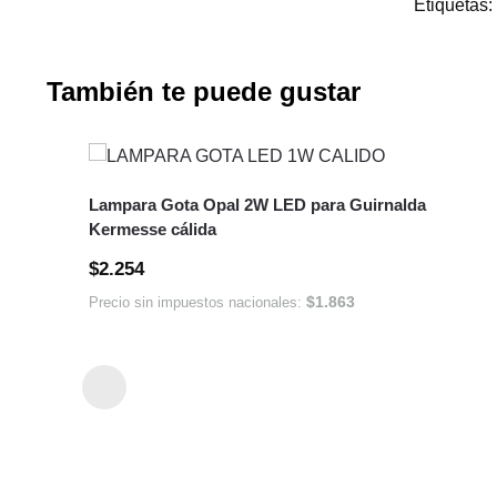
Etiquetas:
También te puede gustar
Lampara Gota Opal 2W LED para Guirnalda
Kermesse cálida
$
2.254
$
1.863
Precio sin impuestos nacionales: