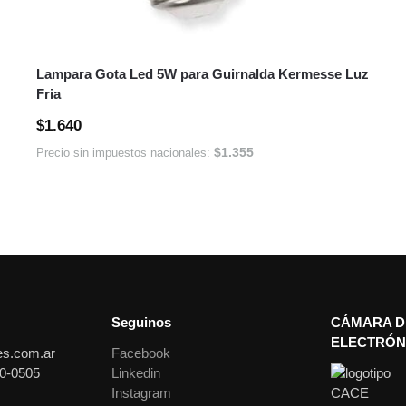
Lampara Gota Led 5W para Guirnalda Kermesse Luz
Fria
$
1.640
$
1.355
Precio sin impuestos nacionales:
Seguinos
CÁMARA D
ELECTRÓN
es.com.ar
Facebook
0-0505
Linkedin
Instagram