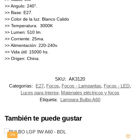
>> Angulo: 240°.
>> Base: E27.
>> Color de la luz: Blanco Calido
>> Temperatura: 3000K
>> Lumen: 510 lm.
>> Corriente: 25ma.
>> Alimentación: 220-240v.
>> Vida útil: 15000 hs.
>> Origen: China.
SKU:
AK3120
Categorías:
E27
,
Focos
,
Focos - Lamparitas
,
Focos - LED
,
Luces para Interior
,
Materiales eléctricos y focos
Etiqueta:
Lampara Bulbo A60
También te puede gustar
-2%