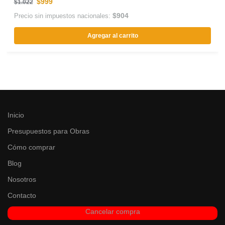
$
999
$
1.022
$
904
Precio sin impuestos nacionales:
Agregar al carrito
Inicio
Presupuestos para Obras
Cómo comprar
Blog
Nosotros
Contacto
Cancelar compra