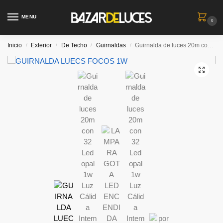
MENU
0
Inicio
Exterior
De Techo
Guirnaldas
Guirnalda de luces 20m con 32 Led opal 1w Luz Cálida Intemperie
/
/
/
/