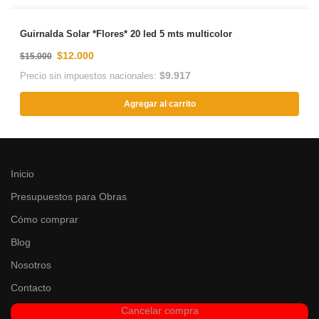
Guirnalda Solar *Flores* 20 led 5 mts multicolor
$
12.000
$
15.000
$
9.917
Precio sin impuestos nacionales:
Agregar al carrito
Inicio
Presupuestos para Obras
Cómo comprar
Blog
Nosotros
Contacto
Cancelar compra