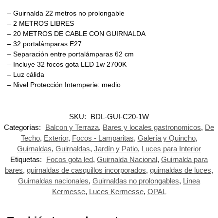
– Guirnalda 22 metros no prolongable
– 2 METROS LIBRES
– 20 METROS DE CABLE CON GUIRNALDA
– 32 portalámparas E27
– Separación entre portalámparas 62 cm
– Incluye 32 focos gota LED 1w 2700K
– Luz cálida
– Nivel Protección Intemperie: medio
SKU:
BDL-GUI-C20-1W
Categorías:
Balcon y Terraza
,
Bares y locales gastronomicos
,
De
Techo
,
Exterior
,
Focos - Lamparitas
,
Galería y Quincho
,
Guirnaldas
,
Guirnaldas
,
Jardín y Patio
,
Luces para Interior
Etiquetas:
Focos gota led
,
Guirnalda Nacional
,
Guirnalda para
bares
,
guirnaldas de casquillos incorporados
,
guirnaldas de luces
,
Guirnaldas nacionales
,
Guirnaldas no prolongables
,
Linea
Kermesse
,
Luces Kermesse
,
OPAL