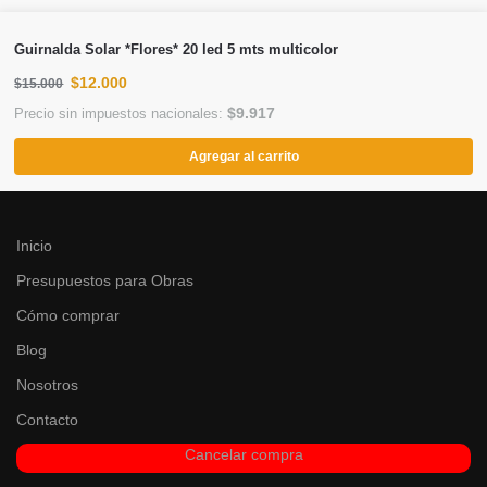
Guirnalda Solar *Flores* 20 led 5 mts multicolor
$
12.000
$
15.000
$
9.917
Precio sin impuestos nacionales:
Agregar al carrito
Inicio
Presupuestos para Obras
Cómo comprar
Blog
Nosotros
Contacto
Cancelar compra