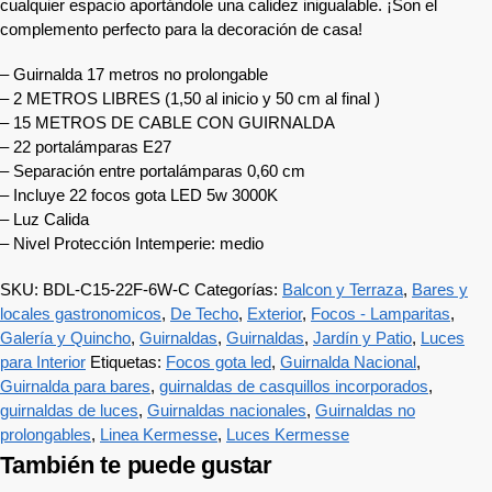
cualquier espacio aportándole una calidez inigualable. ¡Son el
complemento perfecto para la decoración de casa!
– Guirnalda 17 metros no prolongable
– 2 METROS LIBRES (1,50 al inicio y 50 cm al final )
– 15 METROS DE CABLE CON GUIRNALDA
– 22 portalámparas E27
– Separación entre portalámparas 0,60 cm
– Incluye 22 focos gota LED 5w 3000K
– Luz Calida
– Nivel Protección Intemperie: medio
SKU:
BDL-C15-22F-6W-C
Categorías:
Balcon y Terraza
,
Bares y
locales gastronomicos
,
De Techo
,
Exterior
,
Focos - Lamparitas
,
Galería y Quincho
,
Guirnaldas
,
Guirnaldas
,
Jardín y Patio
,
Luces
para Interior
Etiquetas:
Focos gota led
,
Guirnalda Nacional
,
Guirnalda para bares
,
guirnaldas de casquillos incorporados
,
guirnaldas de luces
,
Guirnaldas nacionales
,
Guirnaldas no
prolongables
,
Linea Kermesse
,
Luces Kermesse
También te puede gustar