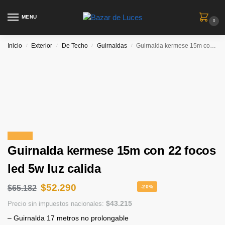
MENU
0
Inicio
Exterior
De Techo
Guirnaldas
Guirnalda kermese 15m con 22 focos led 5w luz calida
/
/
/
/
¡Oferta!
Guirnalda kermese 15m con 22 focos
led 5w luz calida
$
52.290
$
65.182
-20%
$
43.215
Precio sin impuestos nacionales:
– Guirnalda 17 metros no prolongable