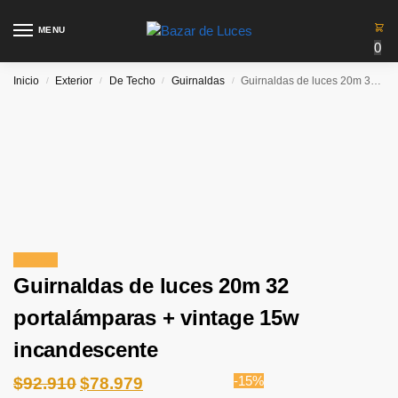
MENU
0
Inicio
Exterior
De Techo
Guirnaldas
Guirnaldas de luces 20m 32 portalámparas + vintage 15w incandescente
/
/
/
/
¡Oferta!
Guirnaldas de luces 20m 32
portalámparas + vintage 15w
incandescente
-15%
$
92.910
$
78.979