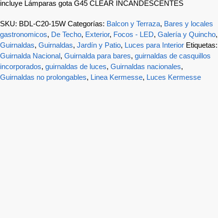
incluye Lámparas gota G45 CLEAR INCANDESCENTES
SKU:
BDL-C20-15W
Categorías:
Balcon y Terraza
,
Bares y locales
gastronomicos
,
De Techo
,
Exterior
,
Focos - LED
,
Galería y Quincho
,
Guirnaldas
,
Guirnaldas
,
Jardín y Patio
,
Luces para Interior
Etiquetas:
Guirnalda Nacional
,
Guirnalda para bares
,
guirnaldas de casquillos
incorporados
,
guirnaldas de luces
,
Guirnaldas nacionales
,
Guirnaldas no prolongables
,
Linea Kermesse
,
Luces Kermesse
-20%
Guirnalda Solar *Flores* 20 led 5 mts multicolor
$
15.000
$
12.000
$
9.917
Precio sin impuestos nacionales:
Agregar al carrito