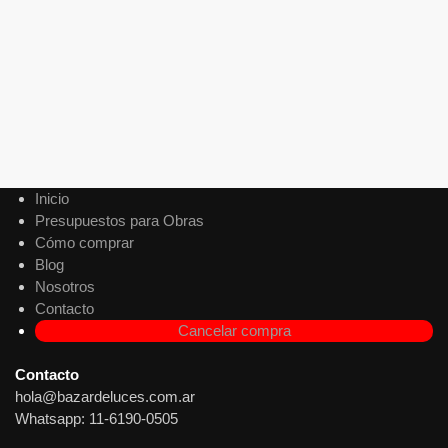
-33%
Guirnalda Solar *copo de nieve* 20 led 5 mts multicolor
$
15.000
$
10.000
$
8.264
Precio sin impuestos nacionales:
Agregar al carrito
Inicio
Presupuestos para Obras
Cómo comprar
Blog
Nosotros
Contacto
Cancelar compra
Contacto
hola@bazardeluces.com.ar
Whatsapp: 11-6190-0505