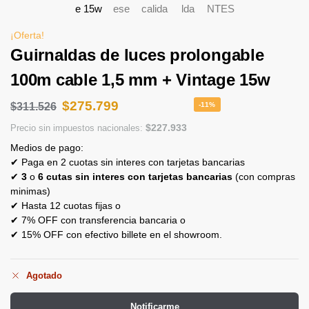
¡Oferta!
Guirnaldas de luces prolongable
100m cable 1,5 mm + Vintage 15w
$
275.799
$
311.526
-11%
$
227.933
Precio sin impuestos nacionales:
Medios de pago:
✔ Paga en 2 cuotas sin interes con tarjetas bancarias
✔
3
o
6 cutas sin interes con tarjetas bancarias
(con compras
minimas)
✔ Hasta 12 cuotas fijas o
✔ 7% OFF con transferencia bancaria o
✔ 15% OFF con efectivo billete en el showroom.
Agotado
Notificarme