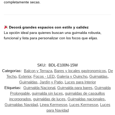
completamente secas.
Decorá grandes espacios con estilo y calidez
La opción ideal para quienes buscan una guirnalda robusta,
funcional y lista para personalizar con los focos que elijas.
SKU:
BDL-E100N-15W
Categorías:
Balcon y Terraza
,
Bares y locales gastronomicos
,
De
Techo
,
Exterior
,
Focos - LED
,
Galería y Quincho
,
Guirnaldas
,
Guirnaldas
,
Jardín y Patio
,
Luces para Interior
Etiquetas:
Guirnalda Nacional
,
Guirnalda para bares
,
Guirnalda
Prolongable
,
guirnalda sin luces
,
guirnaldas de casquillos
incorporados
,
guirnaldas de luces
,
Guirnaldas nacionales
,
Guirnaldas Navidad
,
Linea Kermesse
,
Luces Kermesse
,
Luces
para Navidad