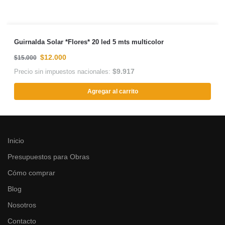
Guirnalda Solar *Flores* 20 led 5 mts multicolor
$
12.000
$
15.000
$
9.917
Precio sin impuestos nacionales:
Agregar al carrito
Inicio
Presupuestos para Obras
Cómo comprar
Blog
Nosotros
Contacto