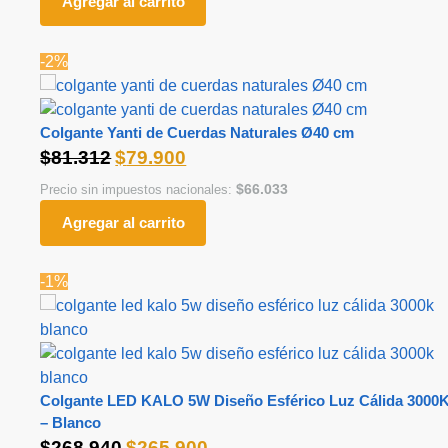
Agregar al carrito
-2%
Colgante Yanti de Cuerdas Naturales Ø40 cm
$
81.312
$
79.900
$
66.033
Precio sin impuestos nacionales:
Agregar al carrito
-1%
Colgante LED KALO 5W Diseño Esférico Luz Cálida 3000
– Blanco
$
268.940
$
265.900