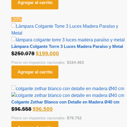
Agregar al carrito
-20%
Lámpara Colgante Torre 3 Luces Madera Paraíso y Metal
$
250.078
$
199.000
$
164.463
Precio sin impuestos nacionales:
Agregar al carrito
Colgante Zethar Blanco con Detalle en Madera Ø40 cm
$
96.558
$
96.500
$
79.752
Precio sin impuestos nacionales: