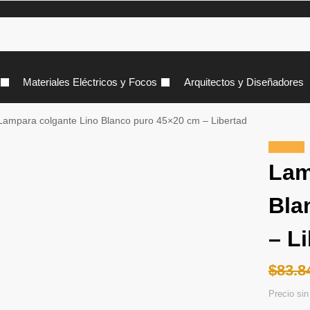
Materiales Eléctricos y Focos
Arquitectos y Diseñadores
Lampara colgante Lino Blanco puro 45×20 cm – Libertad
¡Oferta!
Lam
Bla
– L
$
83.8
Precio si