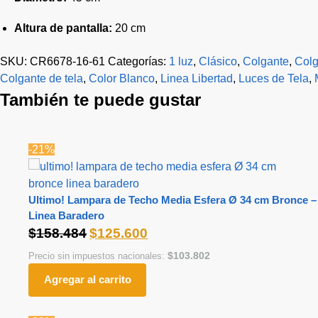
Altura de pantalla:
20 cm
SKU:
CR6678-16-61
Categorías:
1 luz
,
Clásico
,
Colgante
,
Colg
Colgante de tela
,
Color Blanco
,
Linea Libertad
,
Luces de Tela
,
También te puede gustar
-21%
Ultimo! Lampara de Techo Media Esfera Ø 34 cm Bronce –
Linea Baradero
$
158.484
$
125.600
$
103.802
Precio sin impuestos nacionales:
Agregar al carrito