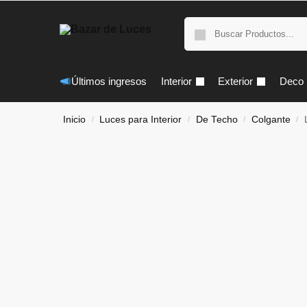
Últimos ingresos
Interior
Exterior
Deco
Inicio
Luces para Interior
De Techo
Colgante
/
/
/
/