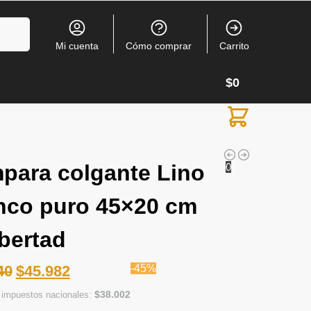
Buscar
Mi cuenta
Cómo comprar
Carrito
$
0
para colgante Lino
0
nco puro 45×20 cm
ibertad
40
$
45.982
-45%
$
38.002
n impuestos nacionales: