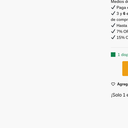
Medios d
Paga e
3 y
6 
de comp
Hasta 
7% OFF
15% OF
1 dis
Agrega
¡Solo 1 