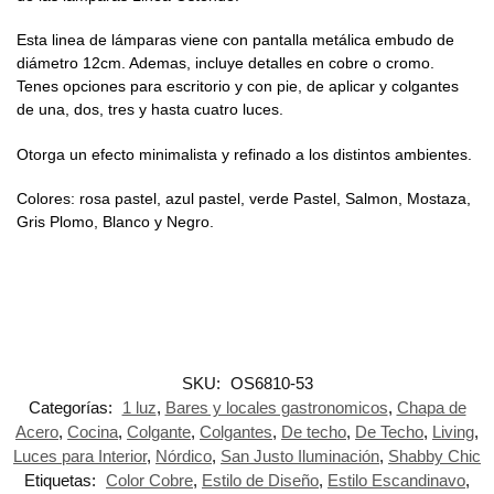
Esta linea de lámparas viene con pantalla metálica embudo de
diámetro 12cm. Ademas, incluye detalles en cobre o cromo.
Tenes opciones para escritorio y con pie, de aplicar y colgantes
de una, dos, tres y hasta cuatro luces.
Otorga un efecto minimalista y refinado a los distintos ambientes.
Colores: rosa pastel, azul pastel, verde Pastel, Salmon, Mostaza,
Gris Plomo, Blanco y Negro.
SKU:
OS6810-53
Categorías:
1 luz
,
Bares y locales gastronomicos
,
Chapa de
Acero
,
Cocina
,
Colgante
,
Colgantes
,
De techo
,
De Techo
,
Living
,
Luces para Interior
,
Nórdico
,
San Justo Iluminación
,
Shabby Chic
Etiquetas:
Color Cobre
,
Estilo de Diseño
,
Estilo Escandinavo
,