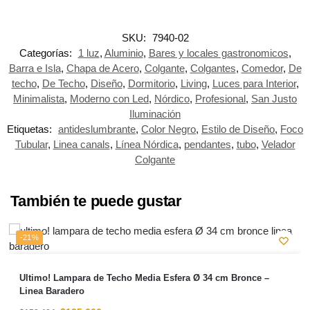
SKU:
7940-02
Categorías:
1 luz
,
Aluminio
,
Bares y locales gastronomicos
,
Barra e Isla
,
Chapa de Acero
,
Colgante
,
Colgantes
,
Comedor
,
De
techo
,
De Techo
,
Diseño
,
Dormitorio
,
Living
,
Luces para Interior
,
Minimalista
,
Moderno con Led
,
Nórdico
,
Profesional
,
San Justo
Iluminación
Etiquetas:
antideslumbrante
,
Color Negro
,
Estilo de Diseño
,
Foco
Tubular
,
Linea canals
,
Línea Nórdica
,
pendantes
,
tubo
,
Velador
Colgante
También te puede gustar
-21%
Ultimo! Lampara de Techo Media Esfera Ø 34 cm Bronce –
Linea Baradero