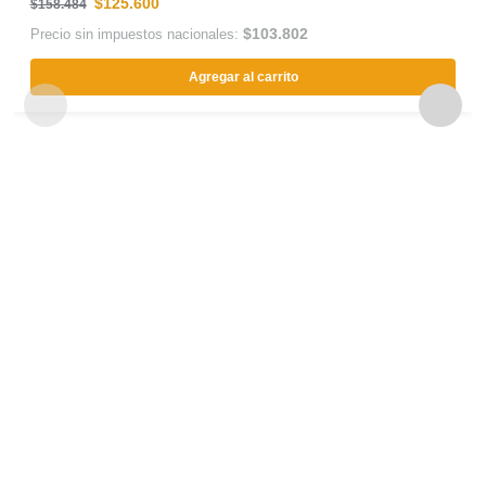
$
125.600
$
158.484
$
103.802
Precio sin impuestos nacionales:
Agregar al carrito