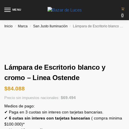
MENU
0
Inicio
Marca
San Justo Iluminación
Lámpara de Escritorio blanco y cromo – Linea Ostende
/
/
/
Lámpara de Escritorio blanco y
cromo – Linea Ostende
$
84.088
$
69.494
Precio sin impuestos nacionales:
Medios de pago:
✔ Paga en 3 cuotas sin interes con tarjetas bancarias.
✔
6 cutas sin interes con tarjetas bancarias
( compra minima
$100.000)*