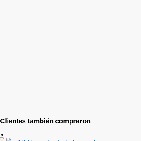
Aplique de pared “Trigon i” 18w luz calida 38º – Negro
$
134.672
$
130.672
$
107.993
Precio sin impuestos nacionales:
Agregar al carrito
-7%
Aplique de pared “Biline Bidireccional” gris – Interior
$
18.600
$
17.298
$
14.296
Precio sin impuestos nacionales:
Agregar al carrito
Clientes también compraron