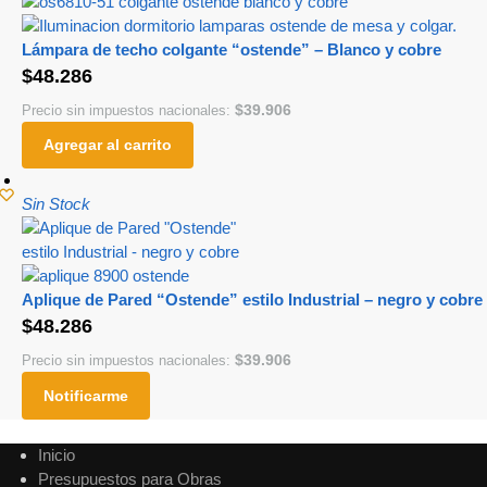
Lámpara de techo colgante “ostende” – Blanco y cobre
$
48.286
$
39.906
Precio sin impuestos nacionales:
Agregar al carrito
Sin Stock
Aplique de Pared “Ostende” estilo Industrial – negro y cobre
$
48.286
$
39.906
Precio sin impuestos nacionales:
Notificarme
Inicio
Presupuestos para Obras