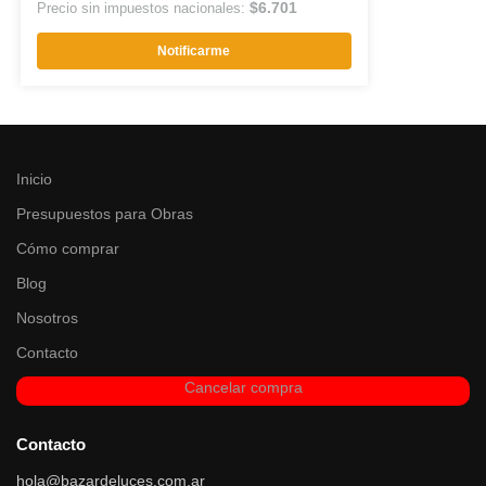
$
6.701
Precio sin impuestos nacionales:
Notificarme
Inicio
Presupuestos para Obras
Cómo comprar
Blog
Nosotros
Contacto
Cancelar compra
Contacto
hola@bazardeluces.com.ar