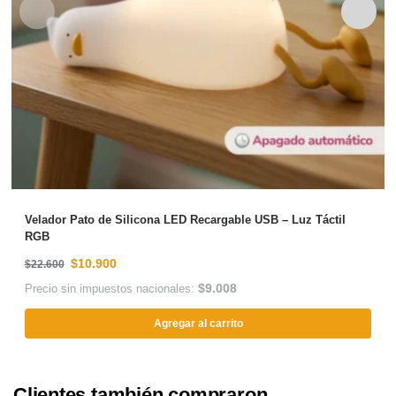
Velador Pato de Silicona LED Recargable USB – Luz Táctil
RGB
$
10.900
$
22.600
$
9.008
Precio sin impuestos nacionales:
Agregar al carrito
Clientes también compraron