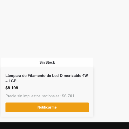
Sin Stock
Lámpara de Filamento de Led Dimerizable 4W
– LGP
$
8.108
$
6.701
Precio sin impuestos nacionales:
Notificarme