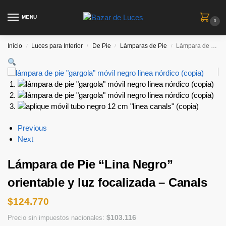
MENU
0
Inicio
Luces para Interior
De Pie
Lámparas de Pie
Lámpara de Pie “Lina Negro” orientable y luz focalizada – Canals
/
/
/
/
Previous
Next
Lámpara de Pie “Lina Negro”
orientable y luz focalizada – Canals
$
124.770
$
103.116
Precio sin impuestos nacionales: