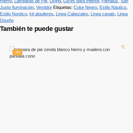
Hierro
,
Lámparas de Pie
,
Living
,
Luces para Interior
,
Plenaluz
,
San
Justo Iluminación
,
Vestidor
Etiquetas:
Color Negro
,
Estilo Náutico
,
Estilo Nordico
,
kit alquileres
,
Linea Cabezales
,
Linea canals
,
Linea
Diseño
También te puede gustar
-8%