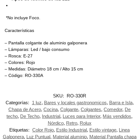
*No incluye Foco.
Características
– Pantalla colgante de aluminio galponera
– Lámparas: Led / bajo consumo
– Rosca: E-27
– Colores: Rojo
– Medidas: Diámetro 18 cm / Alto 15 cm
– Código: RO-330A
SKU:
RO-330R
Categorías:
1 luz
,
Bares y locales gastronomicos
,
Barra e Isla
,
Chapa de Acero
,
Cocina
,
Colgante
,
Colgantes
,
Comedor
,
De
techo
,
De Techo
,
Industrial
,
Luces para Interior
,
Más vendidos
,
Nórdico
,
Retro
,
Rolux
Etiquetas:
Color Rojo
,
Estilo Industrial
,
Estilo vintage
,
Linea
Galponera
,
Luz Puntual
,
Material aluminio
,
Material Pantalla chapa