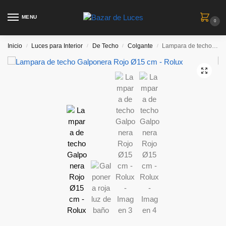
MENU
0
Inicio
Luces para Interior
De Techo
Colgante
Lampara de techo Galponera Rojo Ø15 cm – Rolux
/
/
/
/