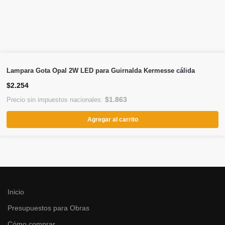
Lampara Gota Opal 2W LED para Guirnalda Kermesse cálida
$
2.254
$
1.863
Precio sin impuestos nacionales:
Agregar al carrito
Inicio
Presupuestos para Obras
Cómo comprar