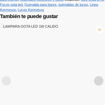
Focos gota led
,
Guirnalda para bares
,
guirnaldas de luces
,
Linea
Kermesse
,
Luces Kermesse
También te puede gustar