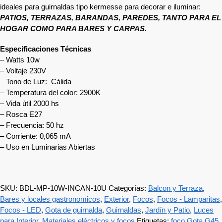
ideales para guirnaldas tipo kermesse para decorar e iluminar:
PATIOS, TERRAZAS, BARANDAS, PAREDES, TANTO PARA EL
HOGAR COMO PARA BARES Y CARPAS.
Especificaciones Técnicas
– Watts 10w
– Voltaje 230V
– Tono de Luz: Cálida
– Temperatura del color: 2900K
– Vida útil 2000 hs
– Rosca E27
– Frecuencia: 50 hz
– Corriente: 0,065 mA
– Uso en Luminarias Abiertas
SKU:
BDL-MP-10W-INCAN-10U
Categorías:
Balcon y Terraza
,
Bares y locales gastronomicos
,
Exterior
,
Focos
,
Focos - Lamparitas
,
Focos - LED
,
Gota de guirnalda
,
Guirnaldas
,
Jardín y Patio
,
Luces
para Interior
,
Materiales eléctricos y focos
Etiquetas:
foco Gota G45
,