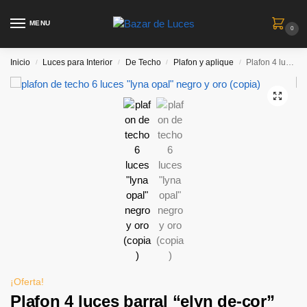
MENU
0
Inicio
Luces para Interior
De Techo
Plafon y aplique
Plafon 4 luces barral “elyn de-cor” con globo opal 15 cm – Cobre
/
/
/
/
¡Oferta!
Plafon 4 luces barral “elyn de-cor”