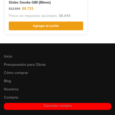
Globo Smoke G80 (80mm)
$
9.733
$
12.594
$
8.044
Precio sin impuestos nacionales:
Agregar al carrito
Inicio
Presupuestos para Obras
Cómo comprar
Blog
Nosotros
Contacto
Cancelar compra