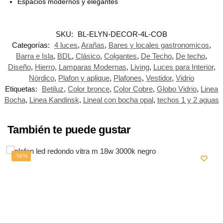
Espacios modernos y elegantes
SKU:
BL-ELYN-DECOR-4L-COB
Categorías:
4 luces
,
Arañas
,
Bares y locales gastronomicos
,
Barra e Isla
,
BDL
,
Clásico
,
Colgantes
,
De Techo
,
De techo
,
Diseño
,
Hierro
,
Lamparas Modernas
,
Living
,
Luces para Interior
,
Nórdico
,
Plafon y aplique
,
Plafones
,
Vestidor
,
Vidrio
Etiquetas:
Betiluz
,
Color bronce
,
Color Cobre
,
Globo Vidrio
,
Linea
Bocha
,
Linea Kandinsk
,
Lineal con bocha opal
,
techos 1 y 2 aguas
También te puede gustar
-56%