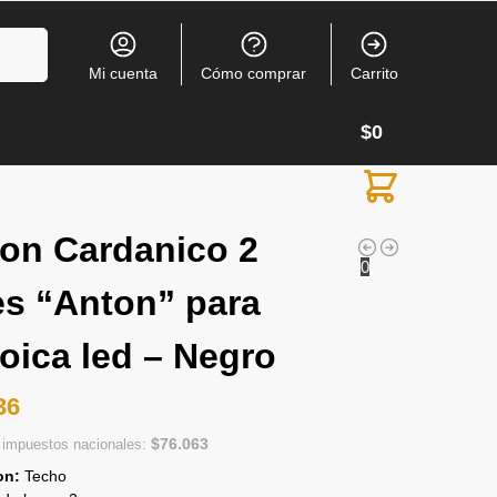
Buscar
Mi cuenta
Cómo comprar
Carrito
$
0
fon Cardanico 2
0
es “Anton” para
roica led – Negro
36
$
76.063
n impuestos nacionales:
on:
Techo