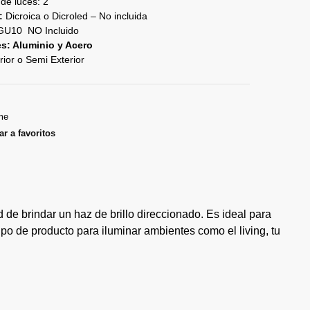
de luces: 2
:
Dicroica o Dicroled – No incluida
 GU10 NO Incluido
es: Aluminio y Acero
rior o Semi Exterior
me
r a favoritos
 de brindar un haz de brillo direccionado. Es ideal para
ipo de producto para iluminar ambientes como el living, tu