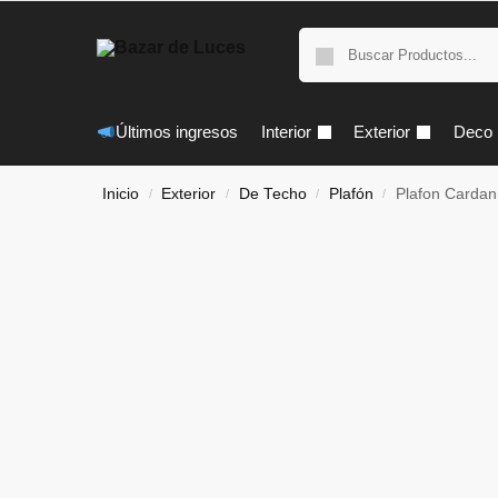
Últimos ingresos
Interior
Exterior
Deco
Inicio
Exterior
De Techo
Plafón
Plafon Cardani
/
/
/
/