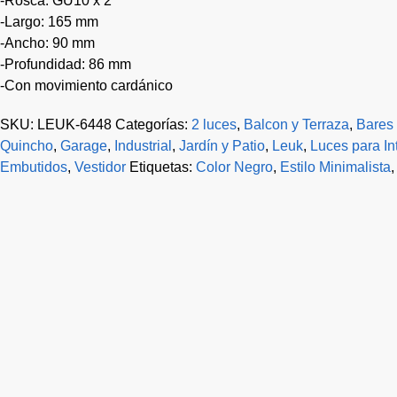
-Rosca: GU10 x 2
-Largo: 165 mm
-Ancho: 90 mm
-Profundidad: 86 mm
-Con movimiento cardánico
SKU:
LEUK-6448
Categorías:
2 luces
,
Balcon y Terraza
,
Bares 
Quincho
,
Garage
,
Industrial
,
Jardín y Patio
,
Leuk
,
Luces para Int
Embutidos
,
Vestidor
Etiquetas:
Color Negro
,
Estilo Minimalista
-9%
Plafon semi embutido movil “Vedia”AR111 Ø 14,5×5 cm – 
$
31.732
$
28.765
$
23.773
Precio sin impuestos nacionales: