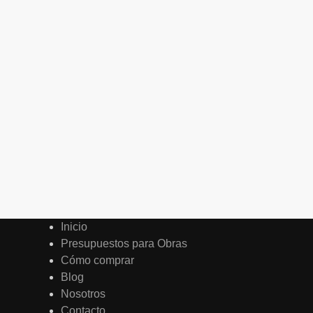
$
69.835
Precio sin impuestos nacionales:
Agregar al carrito
-50%
Aplique circular retroiluminado 9w “Eglo Negro” IP65 AB
$
52.600
$
26.500
$
21.901
Precio sin impuestos nacionales:
Agregar al carrito
Inicio
Presupuestos para Obras
Cómo comprar
Blog
Nosotros
Contacto