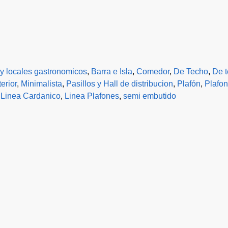
y locales gastronomicos
,
Barra e Isla
,
Comedor
,
De Techo
,
De 
erior
,
Minimalista
,
Pasillos y Hall de distribucion
,
Plafón
,
Plafon
,
Linea Cardanico
,
Linea Plafones
,
semi embutido
Acero