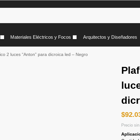
Materiales Eléctricos y Focos
Arquitectos y Diseñadores
co 2 luces “Anton” para dicroica led – Negro
Pla
luc
dic
$
92.0
Precio si
Aplicaci