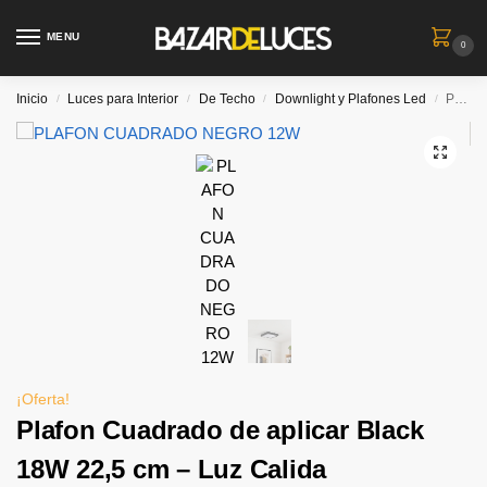
MENU
0
Inicio
Luces para Interior
De Techo
Downlight y Plafones Led
Plafon Cuadrado de aplicar Black 18W 22,5 cm – Luz Calida
/
/
/
/
¡Oferta!
Plafon Cuadrado de aplicar Black
18W 22,5 cm – Luz Calida