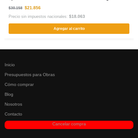
$
21.856
$
30.158
$
18.063
Precio sin impuestos nacionales:
Agregar al carrito
Inicio
Presupuestos para Obras
Cómo comprar
Blog
Nosotros
Contacto
Cancelar compra