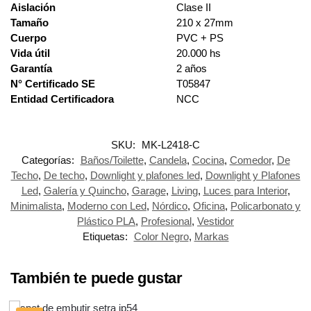
Aislación
Clase II
Tamaño
210 x 27mm
Cuerpo
PVC + PS
Vida útil
20.000 hs
Garantía
2 años
N° Certificado SE
T05847
Entidad Certificadora
NCC
SKU:
MK-L2418-C
Categorías:
Baños/Toilette
,
Candela
,
Cocina
,
Comedor
,
De
Techo
,
De techo
,
Downlight y plafones led
,
Downlight y Plafones
Led
,
Galería y Quincho
,
Garage
,
Living
,
Luces para Interior
,
Minimalista
,
Moderno con Led
,
Nórdico
,
Oficina
,
Policarbonato y
Plástico PLA
,
Profesional
,
Vestidor
Etiquetas:
Color Negro
,
Markas
También te puede gustar