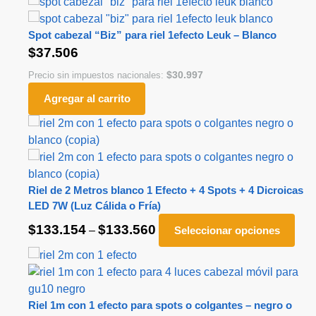
Spot cabezal “Biz” para riel 1efecto Leuk – Blanco
$
37.506
$
30.997
Precio sin impuestos nacionales:
Agregar al carrito
Riel de 2 Metros blanco 1 Efecto + 4 Spots + 4 Dicroicas
LED 7W (Luz Cálida o Fría)
$
133.154
$
133.560
–
Seleccionar opciones
Riel 1m con 1 efecto para spots o colgantes – negro o