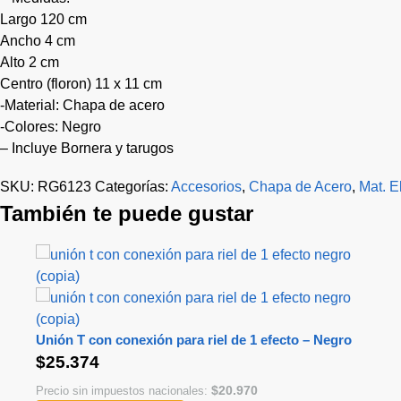
Largo 120 cm
Ancho 4 cm
Alto 2 cm
Centro (floron) 11 x 11 cm
-Material: Chapa de acero
-Colores: Negro
– Incluye Bornera y tarugos
SKU:
RG6123
Categorías:
Accesorios
,
Chapa de Acero
,
Mat. E
También te puede gustar
Unión T con conexión para riel de 1 efecto – Negro
$
25.374
$
20.970
Precio sin impuestos nacionales: