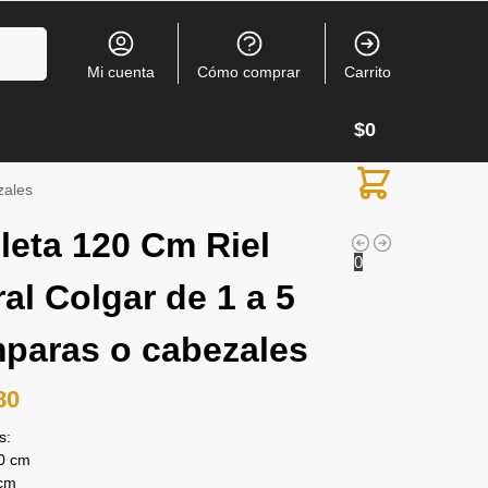
Buscar
Mi cuenta
Cómo comprar
Carrito
$
0
zales
leta 120 Cm Riel
0
al Colgar de 1 a 5
paras o cabezales
80
s:
0 cm
cm