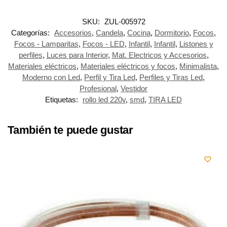
SKU:
ZUL-005972
Categorías:
Accesorios
,
Candela
,
Cocina
,
Dormitorio
,
Focos
,
Focos - Lamparitas
,
Focos - LED
,
Infantil
,
Infantil
,
Listones y
perfiles
,
Luces para Interior
,
Mat. Electricos y Accesorios
,
Materiales eléctricos
,
Materiales eléctricos y focos
,
Minimalista
,
Moderno con Led
,
Perfil y Tira Led
,
Perfiles y Tiras Led
,
Profesional
,
Vestidor
Etiquetas:
rollo led 220v
,
smd
,
TIRA LED
También te puede gustar