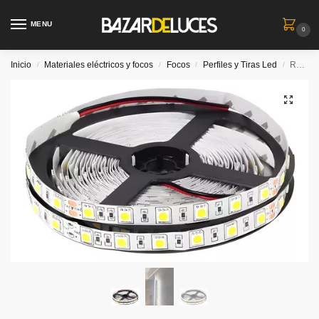
MENU
0
Inicio
Materiales eléctricos y focos
Focos
Perfiles y Tiras Led
Rollo led 2835 ip20 220V sin transformador 10 metros- Luz Calida
/
/
/
/