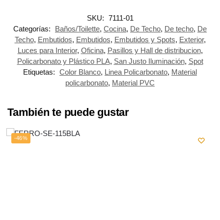
SKU:
7111-01
Categorías:
Baños/Toilette
,
Cocina
,
De Techo
,
De techo
,
De
Techo
,
Embutidos
,
Embutidos
,
Embutidos y Spots
,
Exterior
,
Luces para Interior
,
Oficina
,
Pasillos y Hall de distribucion
,
Policarbonato y Plástico PLA
,
San Justo Iluminación
,
Spot
Etiquetas:
Color Blanco
,
Linea Policarbonato
,
Material
policarbonato
,
Material PVC
También te puede gustar
-46%