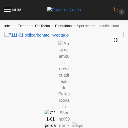
MENU
0
Inicio
Exterior
De Techo
Embutidos
Spot de embutir móvil cuadrado de Policarbonato 93mmX93mm – Blanco
/
/
/
/