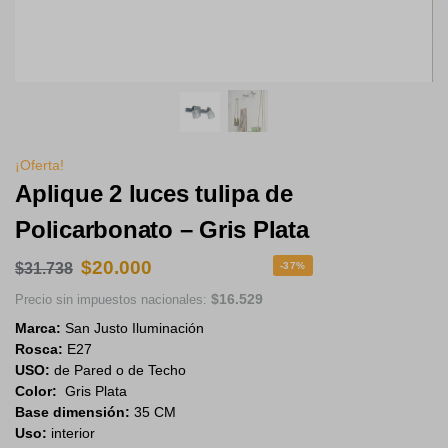
Notificarme
Agregar a favoritos
Descripción
La linea Mercedes, son artefactos que se pueden usar en techo o
pared, incluyen tulipa de policarbonato, por lo que no tendrán
roturas y la fijación es sin arandela. A su vez, las mismas tienen
una excelente terminación que es muy similar al vidrio arenado o
templado.
Las tulipas de la linea mercedes, son móviles y para lamparas
comunes ( de Led) con zocalo e27, lo que permite generar un
ambiente con un buen ángulo de apertura de la luz, permitiendo
una luz difusa que resulta ideal para livings, comedores, espacios
amplios, etc