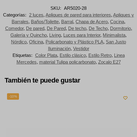
Riel 80 cm Siena con 5 Cabezales Móviles Orientables E27 –
Verde
$
130.100
$
144.732
$
107.521
Precio sin impuestos nacionales:
Agregar al carrito
Inicio
Presupuestos para Obras