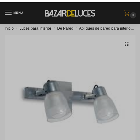
MENU
0
¡Oferta!
Aplique 2 luces tulipa de
Policarbonato – Gris Plata
$
20.000
$
31.738
-37%
$
16.529
Precio sin impuestos nacionales:
Marca:
San Justo Iluminación
Rosca:
E27
USO:
de Pared o de Techo
Color:
Gris Plata
Base dimensión:
35 CM
Uso:
interior
Sólo apto lámpara led.
Agotado