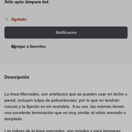
Tipo de luminaria:
aplique de pared o techo
Aplicación:
interior
Medida:
35cm
Material:
Chapa y tulipa de polipropileno
Terminación:
pintura polvo poliéster
Marca:
San Justo Iluminación
Rosca:
E27
Color:
Gris Plata
Sólo apto lámpara led.
*NO INCLUYE FOCO*
SKU:
AR5020-28
Categorías:
2 luces
,
Apliques de pared para interiores
,
Apliques y
Barrales
,
Baños/Toilette
,
Barral
,
Chapa de Acero
,
Cocina
,
Comedor
,
De pared
,
De Pared
,
De techo
,
De Techo
,
Dormitorio
,