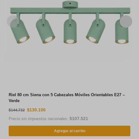
Cómo comprar
Blog
Nosotros
Contacto
Cancelar compra
Contacto
hola@bazardeluces.com.ar
Whatsapp: 11-6190-0505
Showroom:
Tel: 116190-0505
Av. Larrazabal 1487, Ciudad Autónoma de Buenos Aires.
Asesoramiento para Decoradores de Interior y Arquitectos:
Tel: 112694-1574
Seguinos