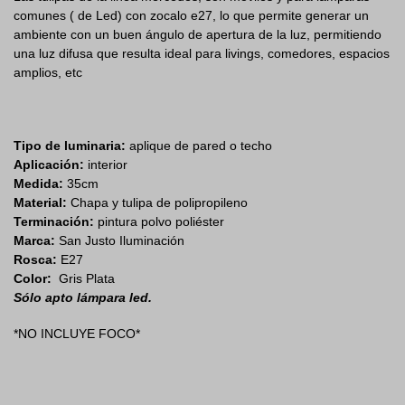
Galería y Quincho
,
Living
,
Luces para Interior
,
Minimalista
,
Nórdico
,
Oficina
,
Policarbonato y Plástico PLA
,
San Justo
Iluminación
,
Vestidor
Etiquetas:
Color Plata
,
Estilo clásico
,
Estilo Retro
,
Linea
Mercedes
,
material Tulipa policarbonato
,
Zocalo E27
También te puede gustar
-10%