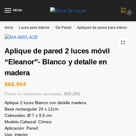
MENU
0
Inicio
Luces para Interior
De Pared
Apliques de pared para interiores
/
/
/
Aplique de pared 2 luces móvil
“Eleanor”- Blanco y detalle en
madera
$
66.904
$
55.293
Precio sin impuestos nacionales:
Aplique 2 luces Blanco con detalle madera
Base rectangular 24 x 12cm
Cabezales: Ø 7 x 9,5 cm
Modelo Cabezal: Cónico
Aplicación: Pared
Uso: interior