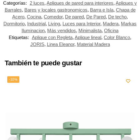
Categorías:
2 luces
,
Apliques de pared para interiores
,
Apliques y
Barrales
,
Bares y locales gastronomicos
,
Barra e Isla
,
Chapa de
Acero
,
Cocina
,
Comedor
,
De pared
,
De Pared
,
De techo
,
Dormitorio
,
Industrial
,
Living
,
Luces para Interior
,
Madera
,
Markas
Iluminacion
,
Más vendidos
,
Minimalista
,
Oficina
Etiquetas:
Aplique con Regleta
,
Aplique lineal
,
Color Blanco
,
JORIS
,
Linea Eleanor
,
Material Madera
También te puede gustar
-10%