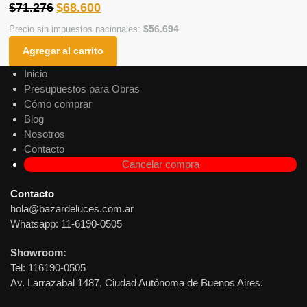
$
71.276
$
68.600
$
56.694
Precio sin impuestos nacionales:
Agregar al carrito
Inicio
Presupuestos para Obras
Cómo comprar
Blog
Nosotros
Contacto
Cancelar compra
Contacto
hola@bazardeluces.com.ar
Whatsapp: 11-6190-0505
Showroom:
Tel: 116190-0505
Av. Larrazabal 1487, Ciudad Autónoma de Buenos Aires.