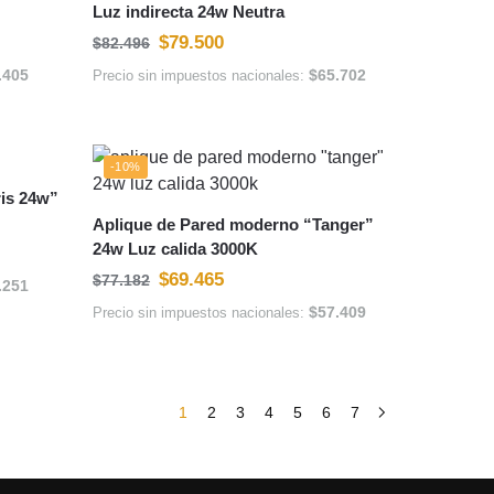
Luz indirecta 24w Neutra
$
79.500
$
82.496
.405
$
65.702
Precio sin impuestos nacionales:
-10%
is 24w”
Aplique de Pared moderno “Tanger”
24w Luz calida 3000K
$
69.465
$
77.182
.251
$
57.409
Precio sin impuestos nacionales:
1
2
3
4
5
6
7