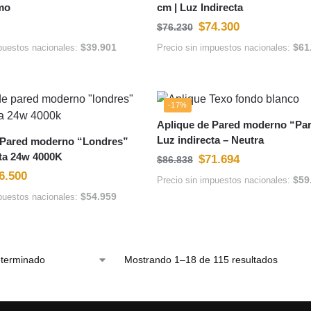
mo
cm | Luz Indirecta
$
74.300
$
76.230
$
39.901
$
61
puestos nacionales:
Precio sin impuestos nacionales:
-17%
Aplique de Pared moderno “Par
Luz indirecta – Neutra
 Pared moderno “Londres”
cta 24w 4000K
$
71.694
$
86.838
6.500
$
59
Precio sin impuestos nacionales:
$
54.959
puestos nacionales:
Mostrando 1–18 de 115 resultados