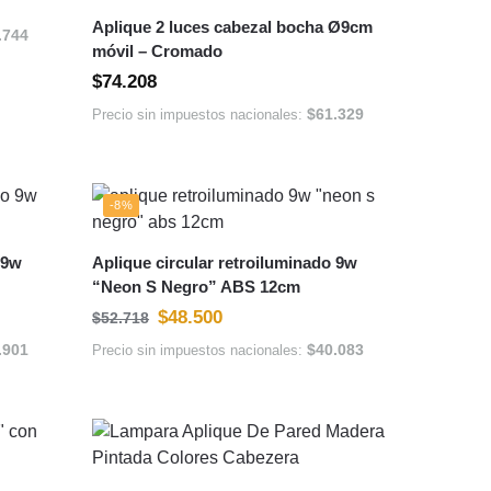
Aplique 2 luces cabezal bocha Ø9cm
.744
móvil – Cromado
$
74.208
$
61.329
Precio sin impuestos nacionales:
-8%
 9w
Aplique circular retroiluminado 9w
“Neon S Negro” ABS 12cm
$
48.500
$
52.718
.901
$
40.083
Precio sin impuestos nacionales: