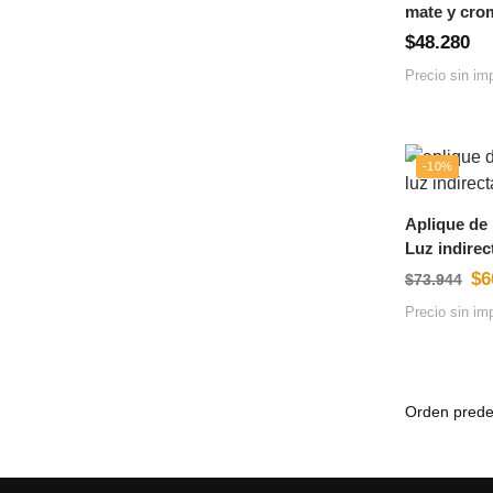
mate y cro
De mesa
(3)
$
48.280
De Mesa
(3)
Precio sin im
De Pared
(6)
De Pared
(31)
De pared
(36)
-10%
De Techo
(75)
De techo
(95)
Aplique de
Luz indire
De Techo
(11)
$
6
$
73.944
Difusores
(7)
Precio sin im
Diseño
(30)
Diseño
(6)
Dormitorio
(51)
Downlight y plafones
led
(13)
Downlight y Plafones
Led
(13)