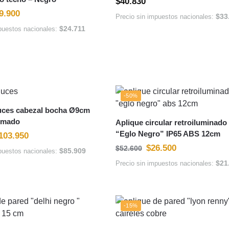
$
40.830
9.900
$
33
Precio sin impuestos nacionales:
$
24.711
puestos nacionales:
-50%
luces cabezal bocha Ø9cm
omado
Aplique circular retroiluminado
“Eglo Negro” IP65 ABS 12cm
103.950
$
26.500
$
52.600
$
85.909
puestos nacionales:
$
21
Precio sin impuestos nacionales:
-15%