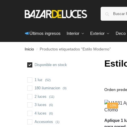
Últimos ingresos
Interior
Exterior
Deco
Inicio
Productos etiquetados “Estilo Moderno”
/
Esti
Disponible en stock
1 luz
(52)
180 iluminacion
(9)
2 luces
(11)
3 luces
(6)
-10%
4 luces
(6)
Aplique 1 l
Accesorios
(1)
para pared