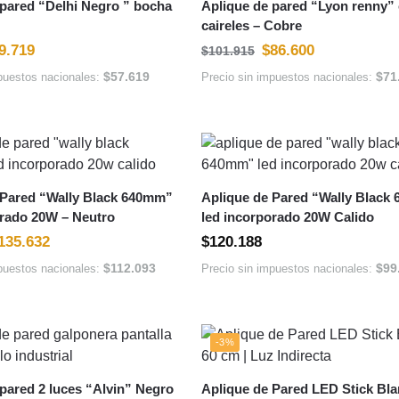
 pared “Delhi Negro ” bocha
Aplique de pared “Lyon renny”
caireles – Cobre
9.719
$
86.600
$
101.915
$
57.619
$
71
puestos nacionales:
Precio sin impuestos nacionales:
 Pared “Wally Black 640mm”
Aplique de Pared “Wally Black
orado 20W – Neutro
led incorporado 20W Calido
135.632
$
120.188
$
112.093
$
99
puestos nacionales:
Precio sin impuestos nacionales:
-3%
pared 2 luces “Alvin” Negro
Aplique de Pared LED Stick Bla