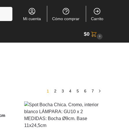
Buscar
Mi cuenta
Cómo comprar
Carrito
$
0
0
1
2
3
4
5
6
7
9cm