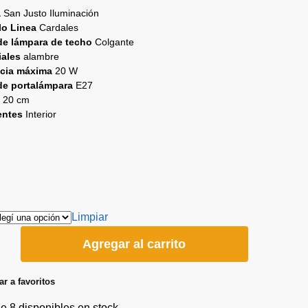
a
San Justo Iluminación
lo Linea
Cardales
de lámpara de techo
Colgante
iales
alambre
cia máxima
20 W
de portalámpara
E27
o
20 cm
entes
Interior
Limpiar
Agregar al carrito
r a favoritos
 8 disponibles en stock