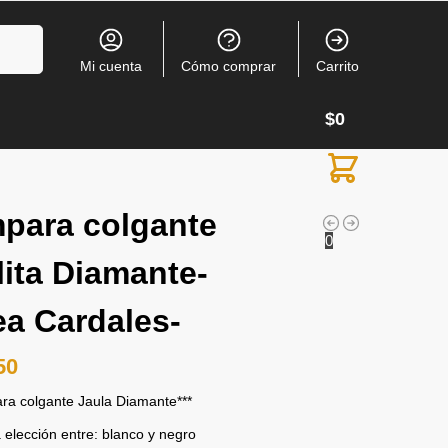
Buscar
Mi cuenta
Cómo comprar
Carrito
$
0
para colgante
0
lita Diamante-
ea Cardales-
50
ra colgante Jaula Diamante***
 elección entre: blanco y negro