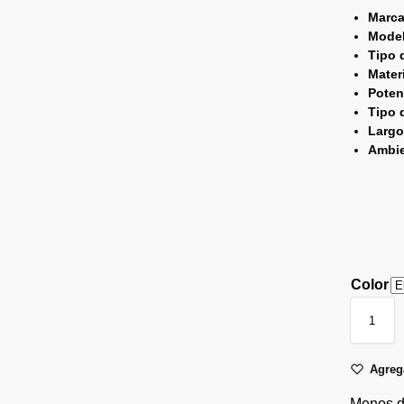
Marc
Mode
Tipo 
Mater
Poten
Tipo 
Larg
Ambi
Color
Agrega
Menos de