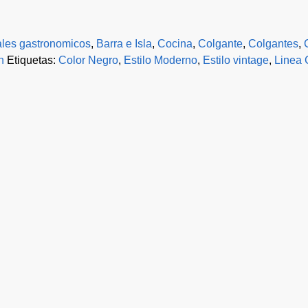
ales gastronomicos
,
Barra e Isla
,
Cocina
,
Colgante
,
Colgantes
,
n
Etiquetas:
Color Negro
,
Estilo Moderno
,
Estilo vintage
,
Linea 
 Linea Baradero