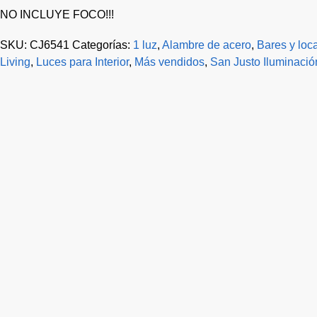
NO INCLUYE FOCO!!!
SKU:
CJ6541
Categorías:
1 luz
,
Alambre de acero
,
Bares y loc
Living
,
Luces para Interior
,
Más vendidos
,
San Justo Iluminació
-21%
Ultimo! Lampara de Techo Media Esfera Ø 34 cm Bronce –
$
158.484
$
125.600
$
103.802
Precio sin impuestos nacionales:
Agregar al carrito
-20%