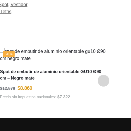
Spot
,
Vestidor
Tetris
-31%
-31
Spot de embutir de aluminio orientable GU10 Ø90
Spot 
cm – Negro mate
cm – 
$
8.860
$
12.878
$
12.8
$
7.322
Precio sin impuestos nacionales:
Precio