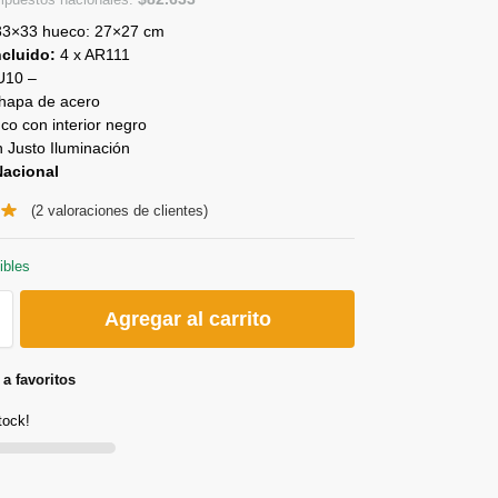
 33×33 hueco: 27×27 cm
cluido:
4 x AR111
10 –
hapa de acero
co con interior negro
 Justo Iluminación
Nacional
(
2
valoraciones de clientes)
ibles
Agregar al carrito
a favoritos
tock!