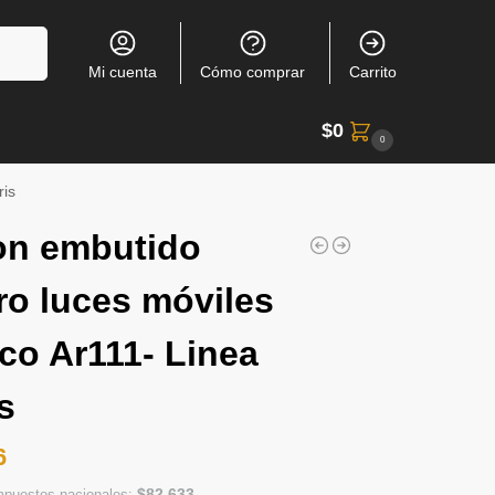
Buscar
Mi cuenta
Cómo comprar
Carrito
$
0
0
ris
on embutido
ro luces móviles
co Ar111- Linea
s
6
$
82.633
impuestos nacionales: