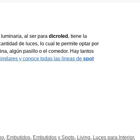
 luminaria, al ser para
dicroled
, tiene la
antidad de luces, lo cual te permite optar por
cina, algún pasillo o el comedor. Hay tantos
similares y conoce todas las lineas de
spot
ho
,
Embutidos
,
Embutidos y Spots
,
Living
,
Luces para Interior
,