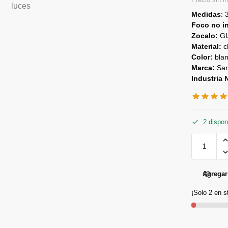
Medidas
:
Foco no in
Zocalo:
GU
Material:
c
Color:
blan
Marca:
San
Industria 
2 dispon
Agregar 
¡Solo 2 en s