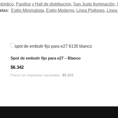
Nórdico
,
Pasillos y Hall de distribucion
,
San Justo Iluminación
,
etas:
Estilo Minimalista
,
Estilo Moderno
,
Linea Plafones
,
Linea 
Spot de embutir fijo para e27 – Blanco
$
6.342
$
5.241
Precio sin impuestos nacionales: