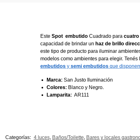
Este
Spot embutido
Cuadrado para
cuatro
capacidad de brindar un
haz de brillo dire
este tipo de producto para iluminar ambientes 
modelos como ambientes para elegir. Tenés l
embutidos
y
semi embutidos
que dispone
Marca:
San Justo Iluminación
Colores:
Blanco y Negro.
Lamparita:
AR111
Categorías:
4 luces
,
Baños/Toilette
,
Bares y locales gastron