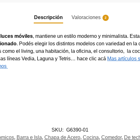
Descripción
Valoraciones
2
 luces móviles
, mantiene un estilo moderno y minimalista. Esta
ccionado
. Podés elegir los distintos modelos con variedad en la c
como el living, una habitación, la oficina, el consultorio, la co
as líneas Vedia, Laguna y Tetris… hace clic acá
Mas artículos 
mos
SKU:
G6390-01
omicos
,
Barra e Isla
,
Chapa de Acero
,
Cocina
,
Comedor
,
De tec