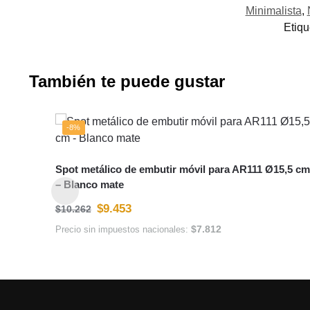
Minimalista
,
Etiqu
También te puede gustar
-8%
Spot metálico de embutir móvil para AR111 Ø15,5 cm
– Blanco mate
$
9.453
$
10.262
$
7.812
Precio sin impuestos nacionales: