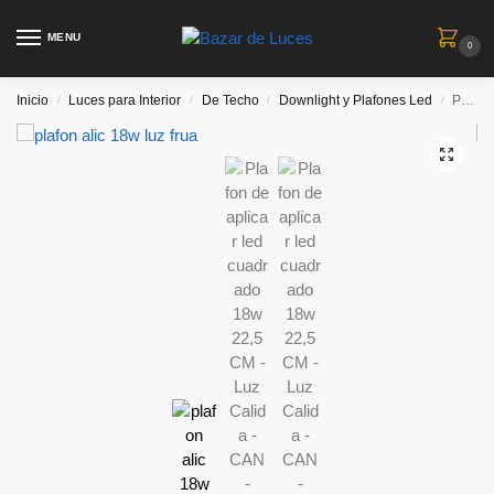
MENU
0
Inicio
Luces para Interior
De Techo
Downlight y Plafones Led
Plafon de aplicar led cuadrado 18w 22,5 CM – Luz Calida – CAN
/
/
/
/