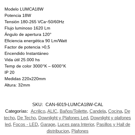
Modelo LUMCA18W
Potencia 18W
Tensión 180-265 VCa~50/60Hz
Flujo luminoso 1620 Lm
Ángulo de apertura 120°
Eficiencia energética 90 Lm/Watt
Factor de potencia >0,5
Encendido Instantáneo
Vida útil 25.000 hs
Temp de color 3000°K – 6000°K
IP 20
Medidas 220x220mm
Altura: 32mm
SKU:
CAN-6019-LUMCA18W-CAL
Categorías:
Acrilico
,
ALIC
,
Baños/Toilette
,
Candela
,
Cocina
,
De
techo
,
De Techo
,
Downlight y Plafones Led
,
Downlight y plafones
led
,
Focos - LED
,
Garage
,
Luces para Interior
,
Pasillos y Hall de
distribucion
,
Plafones