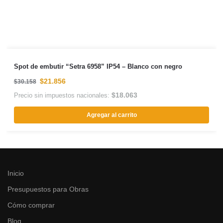
Spot de embutir “Setra 6958” IP54 – Blanco con negro
$
21.856
$
30.158
$
18.063
Precio sin impuestos nacionales:
Agregar al carrito
Inicio
Presupuestos para Obras
Cómo comprar
Blog