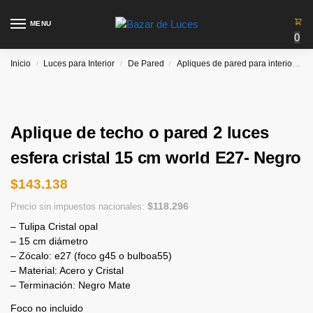
MENU
0
Inicio
Luces para Interior
De Pared
Apliques de pared para interiores
/
/
/
Aplique de techo o pared 2 luces
esfera cristal 15 cm world E27- Negro
$
143.138
$
118.296
Precio sin impuestos nacionales:
– Tulipa Cristal opal
– 15 cm diámetro
– Zócalo: e27 (foco g45 o bulboa55)
– Material: Acero y Cristal
– Terminación: Negro Mate
Foco no incluido