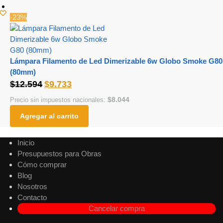
-23%
Lámpara Filamento de Led Dimerizable 6w Globo Smoke G80
(80mm)
$
12.594
$
9.733
$
8.044
Precio sin impuestos nacionales:
Agregar al carrito
Inicio
Presupuestos para Obras
Cómo comprar
Blog
Nosotros
Contacto
Cancelar compra