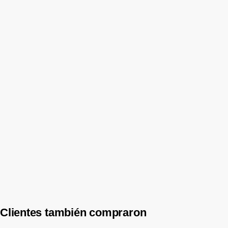
Agregar al carrito
-3%
Aplique de Pared LED Stick Blanco 60 cm | Luz Indirecta
$
76.230
$
74.300
$
61.405
Precio sin impuestos nacionales:
Agregar al carrito
Aplique “Climb” madera y metal e27- Blanco
$
71.276
$
71.000
$
58.678
Precio sin impuestos nacionales:
Agregar al carrito
Clientes también compraron