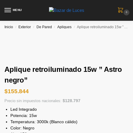
MENU
0
Inicio
Exterior
De Pared
Apliques
Aplique retroiluminado 15w ” Astro negro”
/
/
/
/
Aplique retroiluminado 15w ” Astro
negro”
$
155.844
$
128.797
Precio sin impuestos nacionales:
Led Integrado
Potencia: 15w
Temperatura: 3000k (Blanco cálido)
Color: Negro