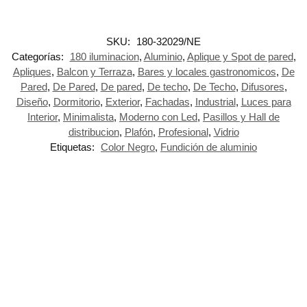
SKU:
180-32029/NE
Categorías:
180 iluminacion
,
Aluminio
,
Aplique y Spot de pared
,
Apliques
,
Balcon y Terraza
,
Bares y locales gastronomicos
,
De
Pared
,
De Pared
,
De pared
,
De techo
,
De Techo
,
Difusores
,
Diseño
,
Dormitorio
,
Exterior
,
Fachadas
,
Industrial
,
Luces para
Interior
,
Minimalista
,
Moderno con Led
,
Pasillos y Hall de
distribucion
,
Plafón
,
Profesional
,
Vidrio
Etiquetas:
Color Negro
,
Fundición de aluminio
-21%
-18%
-18%
-10%
Spot de