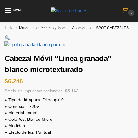
MENU
0
Inicio
Materiales eléctricos y focos
Accesorios
SPOT CABEZALES
Ca
/
/
/
Cabezal Móvil “Linea granada” –
blanco microtexturado
$
6.246
$
5.162
Precio sin impuestos nacionales:
» Tipo de lámpara: Dicro gu10
» Conexión: 220v
» Material: metal
» Color/es: Blanco Micro
» Medidas:
– Efecto de luz: Puntual