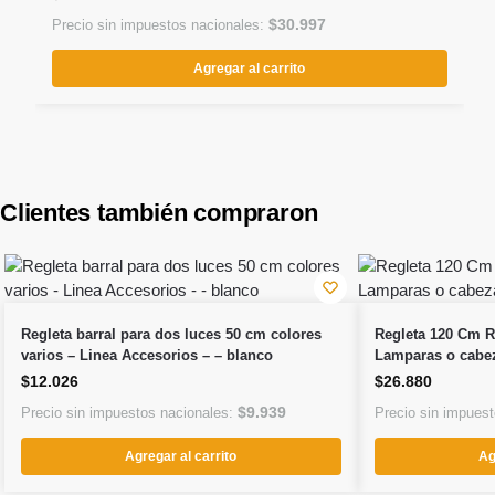
$
30.997
Precio sin impuestos nacionales:
Agregar al carrito
Clientes también compraron
Regleta barral para dos luces 50 cm colores
Regleta 120 Cm Ri
varios – Linea Accesorios – – blanco
Lamparas o cabez
$
12.026
$
26.880
$
9.939
Precio sin impuestos nacionales:
Precio sin impues
Agregar al carrito
Ag