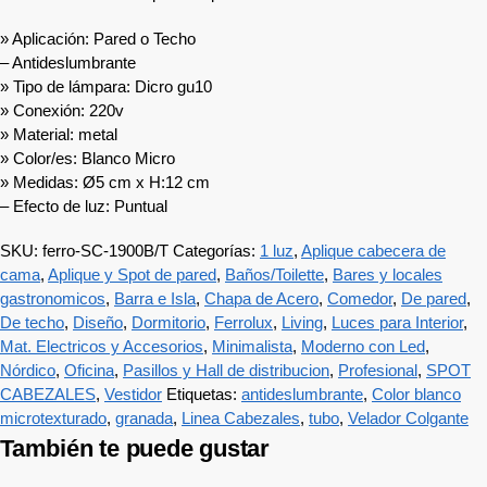
» Aplicación: Pared o Techo
– Antideslumbrante
» Tipo de lámpara: Dicro gu10
» Conexión: 220v
» Material: metal
» Color/es: Blanco Micro
» Medidas: Ø5 cm x H:12 cm
– Efecto de luz: Puntual
SKU:
ferro-SC-1900B/T
Categorías:
1 luz
,
Aplique cabecera de
cama
,
Aplique y Spot de pared
,
Baños/Toilette
,
Bares y locales
gastronomicos
,
Barra e Isla
,
Chapa de Acero
,
Comedor
,
De pared
,
De techo
,
Diseño
,
Dormitorio
,
Ferrolux
,
Living
,
Luces para Interior
,
Mat. Electricos y Accesorios
,
Minimalista
,
Moderno con Led
,
Nórdico
,
Oficina
,
Pasillos y Hall de distribucion
,
Profesional
,
SPOT
CABEZALES
,
Vestidor
Etiquetas:
antideslumbrante
,
Color blanco
microtexturado
,
granada
,
Linea Cabezales
,
tubo
,
Velador Colgante
También te puede gustar