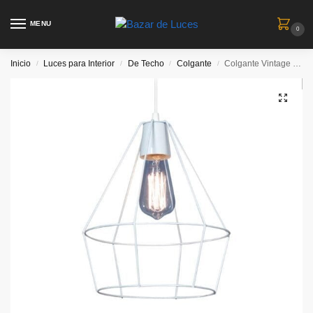
MENU
0
Inicio
Luces para Interior
De Techo
Colgante
Colgante Vintage Jaula Diamante Blanco – Linea Cardales
/
/
/
/