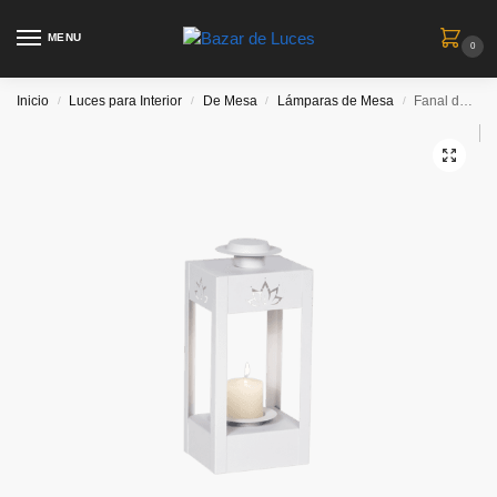
MENU
0
Inicio
Luces para Interior
De Mesa
Lámparas de Mesa
Fanal de mesa “Loto Blanco” 33 cm alto – Candelaria
/
/
/
/