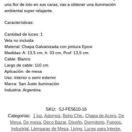
una flor de loto en sus caras, vas a obtener una iluminación
ambiental super relajante.
Características:
Cantidad de luces: 1
Vela no incluida
Material: Chapa Galvanizada con pintura Epoxi
Medidas: A: 13,5 cm, h: 33 cm, Prof: 13,5 cm.
Cable: Blanco
Largo de cable: 110 cm
Aplicación: de mesa
Uso: interior o semi exterior
Marca: San Justo iluminación
Industria: Argentina
SKU:
SJ-FE5610-16
Categorías:
1 luz
,
Adornos
,
Boho Chic
,
Chapa de Acero
,
De
Mesa
,
De mesa
,
Deco Bazar
,
Diseño
,
Dormitorio
,
Fuegos
,
Industrial
,
Lámparas de Mesa
,
Living
,
Luces para Interior
,