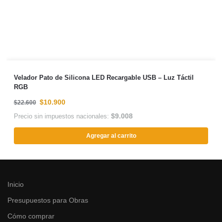
Velador Pato de Silicona LED Recargable USB – Luz Táctil
RGB
$
10.900
$
22.600
$
9.008
Precio sin impuestos nacionales:
Agregar al carrito
Inicio
Presupuestos para Obras
Cómo comprar