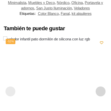
Minimalista
,
Muebles y Deco
,
Nórdico
,
Oficina
,
Portavela y
adornos
,
San Justo Iluminación
,
Veladores
Etiquetas:
Color Blanco
,
Fanal
,
kit alquileres
También te puede gustar
-52%