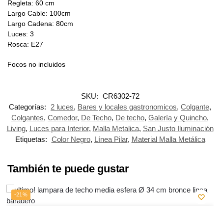
Regleta: 60 cm
Largo Cable: 100cm
Largo Cadena: 80cm
Luces: 3
Rosca: E27
Focos no incluidos
SKU:
CR6302-72
Categorías:
2 luces
,
Bares y locales gastronomicos
,
Colgante
,
Colgantes
,
Comedor
,
De Techo
,
De techo
,
Galería y Quincho
,
Living
,
Luces para Interior
,
Malla Metalica
,
San Justo Iluminación
Etiquetas:
Color Negro
,
Línea Pilar
,
Material Malla Metálica
También te puede gustar
-21%