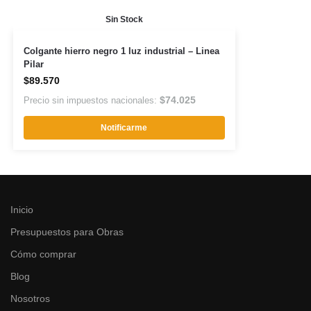
Sin Stock
Colgante hierro negro 1 luz industrial – Linea
Pilar
$
89.570
$
74.025
Precio sin impuestos nacionales:
Notificarme
Inicio
Presupuestos para Obras
Cómo comprar
Blog
Nosotros