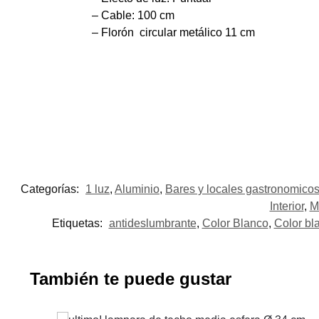
– Cable: 100 cm
– Florón circular metálico 11 cm
Categorías:
1 luz
,
Aluminio
,
Bares y locales gastronomico
Interior
,
M
Etiquetas:
antideslumbrante
,
Color Blanco
,
Color bl
También te puede gustar