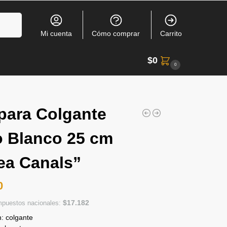
Buscar
Mi cuenta
Cómo comprar
Carrito
$
0
0
ara Colgante
 Blanco 25 cm
ea Canals”
0
$
17.182
impuestos nacionales:
n: colgante