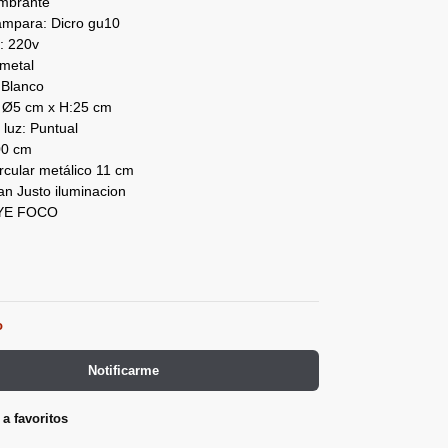
umbrante
lámpara: Dicro gu10
: 220v
 metal
 Blanco
 Ø5 cm x H:25 cm
 luz: Puntual
00 cm
rcular metálico 11 cm
an Justo iluminacion
YE FOCO
o
Notificarme
a favoritos