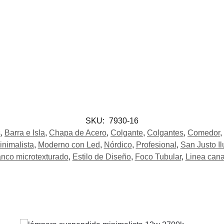
SKU:
7930-16
s
,
Barra e Isla
,
Chapa de Acero
,
Colgante
,
Colgantes
,
Comedor
,
inimalista
,
Moderno con Led
,
Nórdico
,
Profesional
,
San Justo I
anco microtexturado
,
Estilo de Diseño
,
Foco Tubular
,
Linea cana