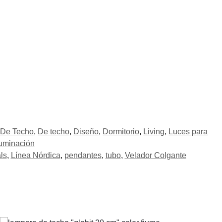
De Techo
,
De techo
,
Diseño
,
Dormitorio
,
Living
,
Luces para
luminación
ls
,
Línea Nórdica
,
pendantes
,
tubo
,
Velador Colgante