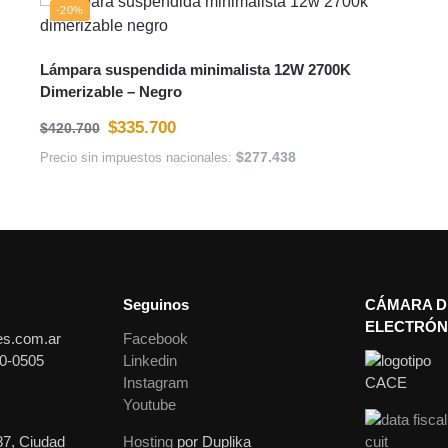
-20%
Lámpara suspendida minimalista 12W 2700K
Dimerizable – Negro
$
335.700
$
420.700
$
277.438
Precio sin impuestos nacionales:
Seguinos
CÁMARA D
ELECTRÓN
es.com.ar
Facebook
0-0505
Linkedin
Instagram
Youtube
87, Ciudad
Hosting
por Duplika