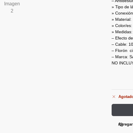
– Antidesl
» Tipo de 
» Conexión
» Material:
» Color/es:
» Medidas:
– Efecto de
– Cable: 1
– Florón ci
– Marca: S
NO INCLU
Agotad
Agregar 