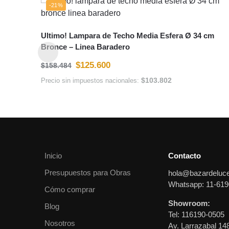
-21%
Ultimo! Lampara de Techo Media Esfera Ø 34 cm
Bronce – Linea Baradero
$
125.600
$
158.484
$
103.802
Precio sin impuestos nacionales:
Inicio
Contacto
Presupuestos para Obras
hola@bazardeluc
Whatsapp: 11-619
Cómo comprar
Showroom:
Blog
Tel: 116190-0505
Nosotros
Av. Larrazabal 14