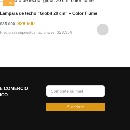
-19%
-20
Lampara de techo “Globit 20 cm” – Color Fiume
Lámpa
$
28.500
$
35.000
Metal
$
23.554
Precio sin impuestos nacionales:
$
250.
Precio
E COMERCIO
ICO
Suscribite