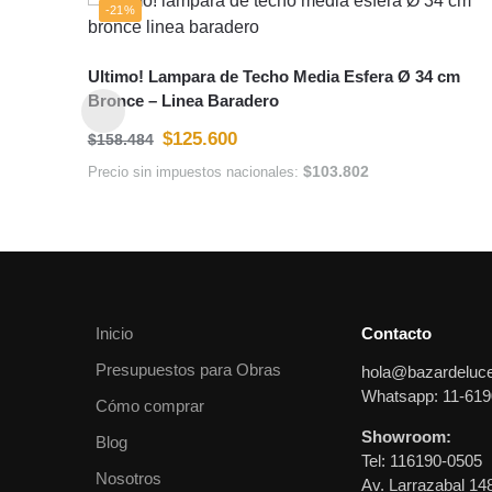
-21%
Ultimo! Lampara de Techo Media Esfera Ø 34 cm
Bronce – Linea Baradero
$
125.600
$
158.484
$
103.802
Precio sin impuestos nacionales:
Inicio
Contacto
Presupuestos para Obras
hola@bazardeluc
Whatsapp: 11-619
Cómo comprar
Showroom:
Blog
Tel: 116190-0505
Nosotros
Av. Larrazabal 14