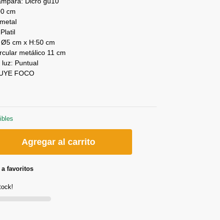
lámpara: Dicro gu10
00 cm
 metal
Platil
 Ø5 cm x H:50 cm
rcular metálico 11 cm
 luz: Puntual
LUYE FOCO
ibles
Agregar al carrito
a favoritos
tock!