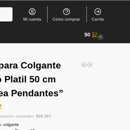
Buscar
Mi cuenta
Cómo comprar
Carrito
$
0
0
ara Colgante
 Platil 50 cm
ea Pendantes”
2
$
20.167
impuestos nacionales:
n: colgante