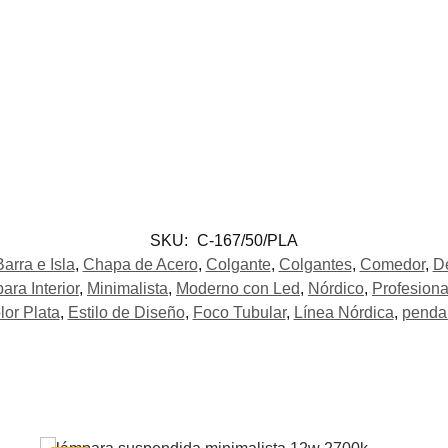
SKU:
C-167/50/PLA
Barra e Isla
,
Chapa de Acero
,
Colgante
,
Colgantes
,
Comedor
,
D
para Interior
,
Minimalista
,
Moderno con Led
,
Nórdico
,
Profesiona
lor Plata
,
Estilo de Diseño
,
Foco Tubular
,
Línea Nórdica
,
penda