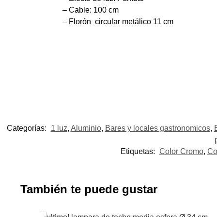
– Cable: 100 cm
– Florón circular metálico 11 cm
Categorías:
1 luz
,
Aluminio
,
Bares y locales gastronomicos
,
Etiquetas:
Color Cromo
,
Co
También te puede gustar