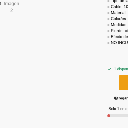
» Tipo de 
» Cable: 1
» Material:
» Color/es: 
» Medidas:
» Florón ci
» Efecto de
» NO INC
1 dispon
Agregar 
¡Solo 1 en s