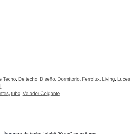
e Techo
,
De techo
,
Diseño
,
Dormitorio
,
Ferrolux
,
Living
,
Luces
l
ntes
,
tubo
,
Velador Colgante