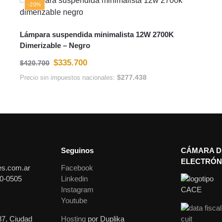
-20%
Lámpara suspendida minimalista 12W 2700K
Dimerizable – Negro
$
335.700
$
420.700
$
277.438
Precio sin impuestos nacionales:
Seguinos
CÁMARA D
ELECTRÓN
es.com.ar
Facebook
0-0505
Linkedin
Instagram
Youtube
87, Ciudad
Hosting
por Duplika