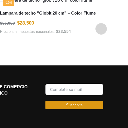
-19%
-20
Lampara de techo “Globit 20 cm” – Color Fiume
Lámpa
$
28.500
$
35.000
Metal
$
23.554
Precio sin impuestos nacionales:
$
250.
Precio
E COMERCIO
ICO
Suscribite