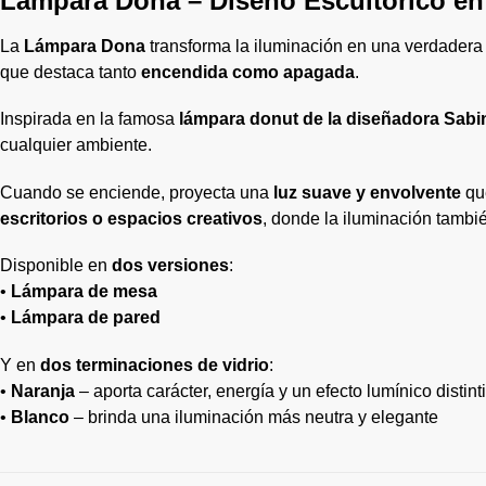
Lámpara Dona – Diseño Escultórico en 
La
Lámpara Dona
transforma la iluminación en una verdadera p
que destaca tanto
encendida como apagada
.
Inspirada en la famosa
lámpara donut de la diseñadora Sabi
cualquier ambiente.
Cuando se enciende, proyecta una
luz suave y envolvente
que
escritorios o espacios creativos
, donde la iluminación tambi
Disponible en
dos versiones
:
•
Lámpara de mesa
•
Lámpara de pared
Y en
dos terminaciones de vidrio
:
•
Naranja
– aporta carácter, energía y un efecto lumínico distint
•
Blanco
– brinda una iluminación más neutra y elegante