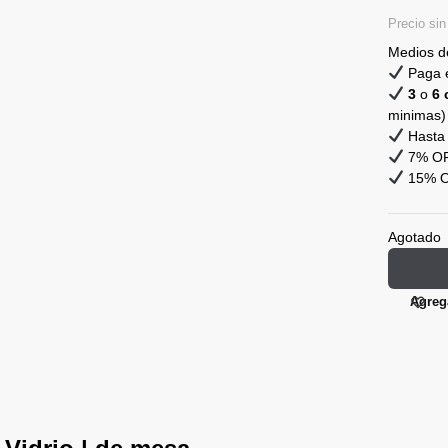
Precio si
Medios d
Paga e
3
o
6 
minimas)
Hasta 
7% OFF
15% OF
Agotado
Agrega