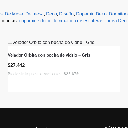
os
,
De Mesa
,
De mesa
,
Deco
,
Diseño
,
Dopamin Deco
,
Dormitori
tiquetas:
dopamine deco
,
Iluminación de escaleras
,
Linea Dec
Velador Orbita con bocha de vidrio – Gris
$
27.442
$
22.679
Precio sin impuestos nacionales: