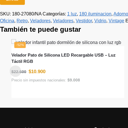
SKU:
180-27080/NA
Categorías:
1 luz
,
180 iluminacion
,
Adorn
Oficina
,
Retro
,
Veladores
,
Veladores
,
Vestidor
,
Vidrio
,
Vintage
E
También te puede gustar
-52%
Velador Pato de Silicona LED Recargable USB – Luz
Táctil RGB
$
10.900
$
22.600
$
9.008
Precio sin impuestos nacionales: