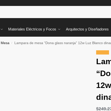
Materiales Eléctricos y Focos
Arquitectos y Diseñadores
 Mesa
Lampara de mesa “Dona glass naranja” 12w Luz Blanco din
/
¡Oferta!
Lam
“Do
12w
din
$
249.2