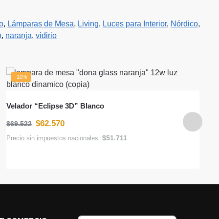
o
,
Lámparas de Mesa
,
Living
,
Luces para Interior
,
Nórdico
,
o
,
naranja
,
vidirio
-10%
Velador “Eclipse 3D” Blanco
$
62.570
$
69.522
$
51.711
Precio sin impuestos nacionales: