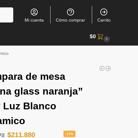
Buscar
Mi cuenta
Cómo comprar
Carrito
$
0
0
amico
para de mesa
na glass naranja”
 Luz Blanco
amico
$
211.880
72
-15%