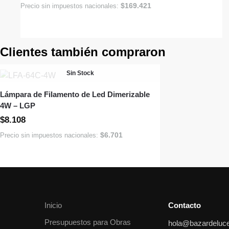
$
169.421
Precio sin impuestos nacionales:
Clientes también compraron
Sin Stock
Lámpara de Filamento de Led Dimerizable
4W – LGP
$
8.108
$
6.701
Precio sin impuestos nacionales:
Inicio
Contacto
Presupuestos para Obras
hola@bazardeluc