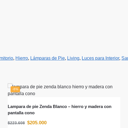
mitorio
,
Hierro
,
Lámparas de Pie
,
Living
,
Luces para Interior
,
San
-8%
Lampara de pie Zenda Blanco – hierro y madera con
pantalla cono
$
205.000
$
223.608