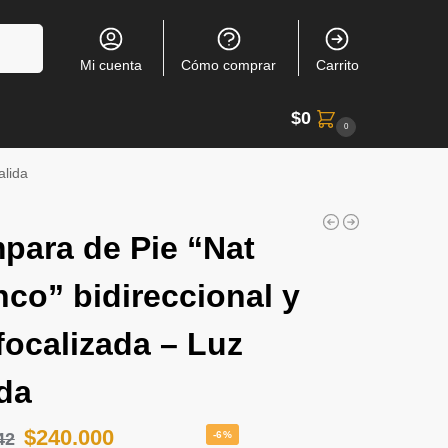
Buscar
Mi cuenta
Cómo comprar
Carrito
$
0
0
alida
para de Pie “Nat
nco” bidireccional y
 focalizada – Luz
ida
$
240.000
42
-6%