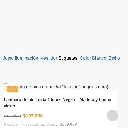
 Justo Iluminación
,
Vestidor
Etiquetas:
Color Blanco
,
Estilo
-33%
Lampara de pie Luzia 2 luces Negro – Madera y bocha
vidrio
$
193.200
$
287.000
$
159.669
Precio sin impuestos nacionales: