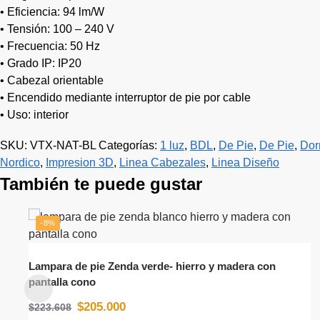
• Eficiencia: 94 lm/W
• Tensión: 100 – 240 V
• Frecuencia: 50 Hz
• Grado IP: IP20
• Cabezal orientable
• Encendido mediante interruptor de pie por cable
• Uso: interior
SKU:
VTX-NAT-BL
Categorías:
1 luz
,
BDL
,
De Pie
,
De Pie
,
Dor
Nordico
,
Impresion 3D
,
Linea Cabezales
,
Linea Diseño
También te puede gustar
-8%
Lampara de pie Zenda verde- hierro y madera con
pantalla cono
$
205.000
$
223.608