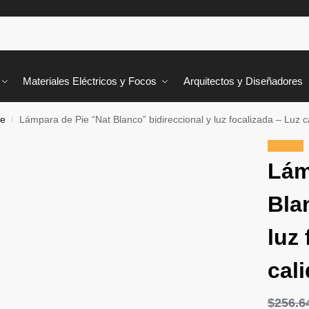
Materiales Eléctricos y Focos
Arquitectos y Diseñadores
ie
Lámpara de Pie “Nat Blanco” bidireccional y luz focalizada – Luz c
/
¡Oferta!
Lám
Bla
luz
cal
$
256.6