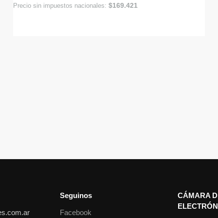
$
169.421
Precio sin impuestos nacionales:
Seguinos
CÁMARA D
ELECTRÓN
es.com.ar
Facebook