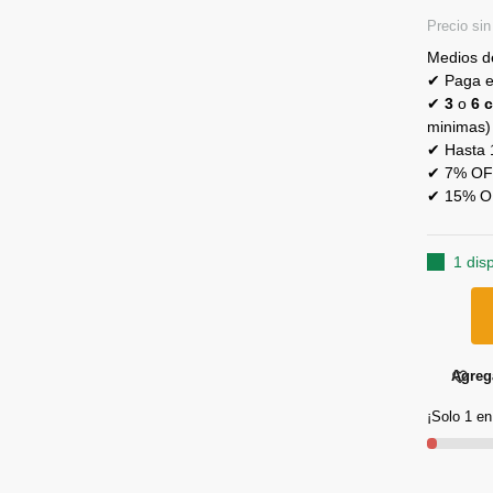
Precio si
Medios d
✔ Paga en
✔
3
o
6 c
minimas)
✔ Hasta 1
✔ 7% OFF
✔ 15% OFF
1 dis
Agrega
¡Solo 1 en