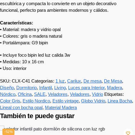
escultórica y compacta lo convierte en un objeto decorativo
funcional, perfecto para ambientes modernos y cálidos.
Características:
• Material: madera y vidrio opal
• Colores: gris o madera natural
• Portalámpara: G9 bipin
• Incluye foco bipin led luz calida 3w
• Medidas: 10 x 16 cm
• Uso: interior
SKU:
CLX-C41
Categorías:
1 luz
,
Carilux
,
De mesa
,
De Mesa
,
Diseño
,
Dormitorio
,
Infantil
,
Living
,
Luces para Interior
,
Madera
,
Nórdico
,
Oficina
,
SALE
,
Veladores
,
Veladores
,
Vidrio
Etiquetas:
Color Gris
,
Estilo Nordico
,
Estilo vintage
,
Globo Vidrio
,
Linea Bocha
,
Lineal con bocha opal
,
Material Madera
También te puede gustar
-52%