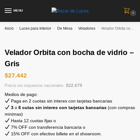
MENU
0
Inicio
Luces para Interior
De Mesa
Veladores
Velador Orbita con bocha de vidrio – Gris
/
/
/
/
Velador Orbita con bocha de vidrio –
Gris
$
27.442
$
22.679
Precio sin impuestos nacionales:
Medios de pago:
Paga en 2 cuotas sin interes con tarjetas bancarias
3
o
6 cutas sin interes con tarjetas bancarias
(con compras
minimas)
Hasta 12 cuotas fijas o
7% OFF con transferencia bancaria o
15% OFF con efectivo billete en el showroom.