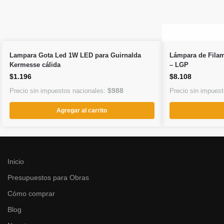
Lampara Gota Led 1W LED para Guirnalda
Lámpara de Filam
Kermesse cálida
– LGP
$
1.196
$
8.108
$
988
Precio sin impuestos nacionales:
Precio sin impues
Agregar al carrito
Inicio
Presupuestos para Obras
Cómo comprar
Blog